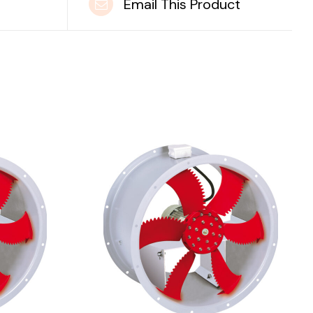
t
Email This Product
DETAILS