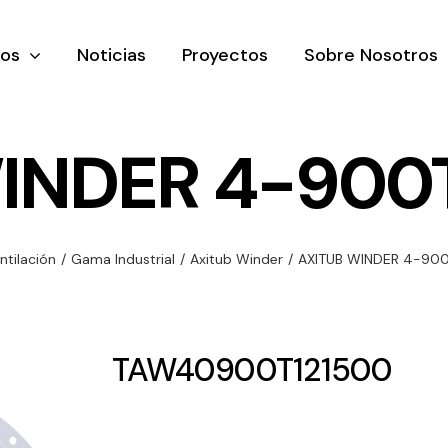
tos
Noticias
Proyectos
Sobre Nosotros
INDER 4-900T
nación y
Ventilación
Iluminaci
ntilación
/
Gama Industrial
/
Axitub Winder
/
AXITUB WINDER 4-900
rial
Amplia gama de
Solar
rico
ventiladores y
Variedad de
equipos de
una gama
soluciones
TAW40900T121500
ventilación
oductos de
solares par
industriales
ación y
todo tipo d
al
necesidades