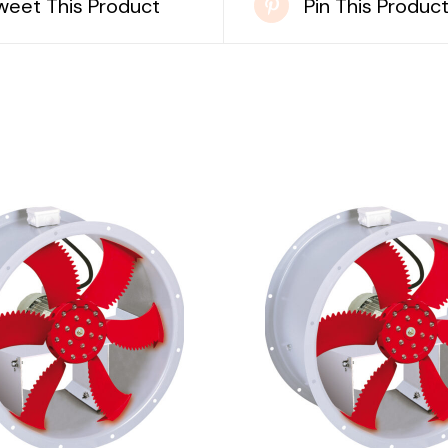
weet This Product
Pin This Produc
DETAILS
DETAILS