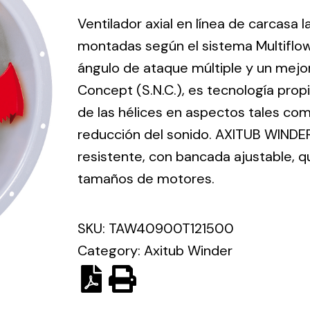
ico.
Ventilador axial en línea de carcasa 
montadas según el sistema Multiflo
Ventilation
ángulo de ataque múltiple y un mejo
Concept (S.N.C.), es tecnología prop
The
Solar ligh
ting and
incorporation of
de las hélices en aspectos tales como
Variety of s
rical
Novovent into
reducción del sonido. AXITUB WINDER
solutions for
the group
pment
resistente, con bancada ajustable, 
kinds of nee
meant a greater
lete
tamaños de motores.
offer of
ons in
ventilation
ng and
products for
SKU:
TAW40900T121500
ical
different uses
Category:
Axitub Winder
al for
project
eed