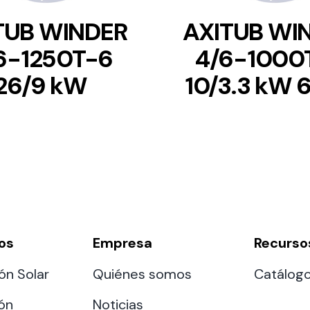
TUB WINDER
AXITUB WI
6-1250T-6
4/6-1000
26/9 kW
10/3.3 kW 
os
Empresa
Recurso
ón Solar
Quiénes somos
Catálog
ión
Noticias