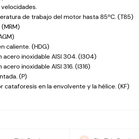
 velocidades.
ratura de trabajo del motor hasta 85ºC. (T85)
. (MRM)
(AGM)
en caliente. (HDG)
n acero inoxidable AISI 304. (I304)
 acero inoxidable AISI 316. (I316)
ntada. (P)
r cataforesis en la envolvente y la hélice. (KF)