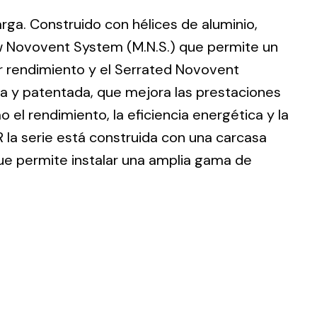
larga. Construido con hélices de aluminio,
w Novovent System (M.N.S.) que permite un
r rendimiento y el Serrated Novovent
ia y patentada, que mejora las prestaciones
ting
 el rendimiento, la eficiencia energética y la
olar
 la serie está construida con una carcasa
 all
que permite instalar una amplia gama de
ds.