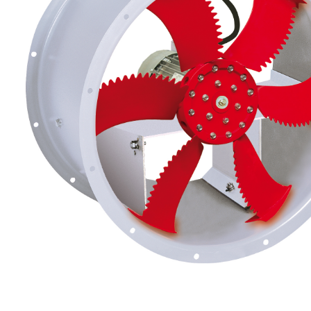
eléctr
Ligh
Elect
Equi
Comp
soluti
lighti
electr
materi
each 
and n