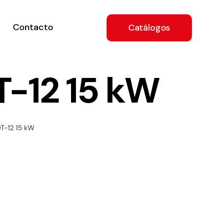
Contacto
Catálogos
-12 15 kW
ón
T-12 15 kW
a
e
.