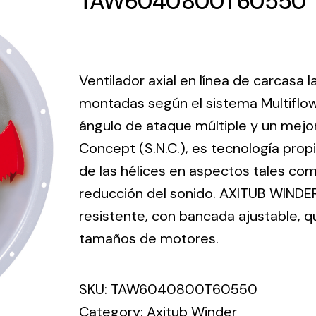
TAW6040800T60550
ico.
Ventilation
Ventilador axial en línea de carcasa 
The
Solar ligh
montadas según el sistema Multiflo
ting and
incorporation of
ángulo de ataque múltiple y un mejo
Variety of s
rical
Novovent into
solutions for
Concept (S.N.C.), es tecnología prop
the group
pment
kinds of nee
meant a greater
de las hélices en aspectos tales como
lete
offer of
reducción del sonido. AXITUB WINDER
ons in
ventilation
resistente, con bancada ajustable, 
ng and
products for
ical
tamaños de motores.
different uses
al for
project
SKU:
TAW6040800T60550
eed
Category:
Axitub Winder