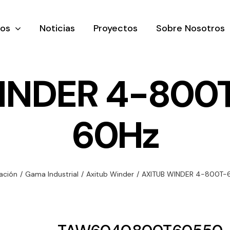
tos
Noticias
Proyectos
Sobre Nosotros
INDER 4-800T
60Hz
nación y
Ventilación
Iluminaci
rial
Amplia gama de
Solar
rico
ventiladores y
Variedad de
lación
/
Gama Industrial
/
Axitub Winder
/
AXITUB WINDER 4-800T-6
equipos de
una gama
soluciones
ventilación
oductos de
solares par
industriales
ación y
todo tipo d
al
necesidades