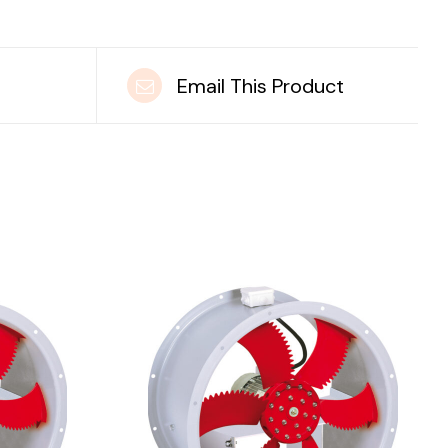
t
Email This Product
DETAILS