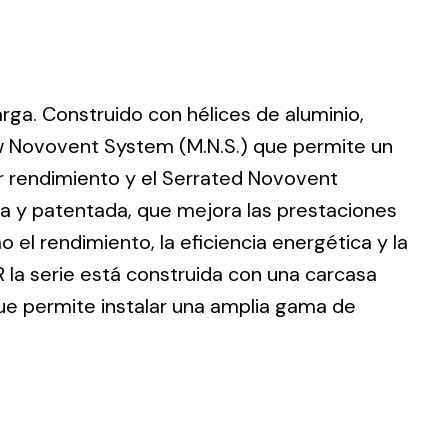
larga. Construido con hélices de aluminio,
ting
w Novovent System (M.N.S.) que permite un
r rendimiento y el Serrated Novovent
olar
 all
ia y patentada, que mejora las prestaciones
ds.
 el rendimiento, la eficiencia energética y la
 la serie está construida con una carcasa
que permite instalar una amplia gama de