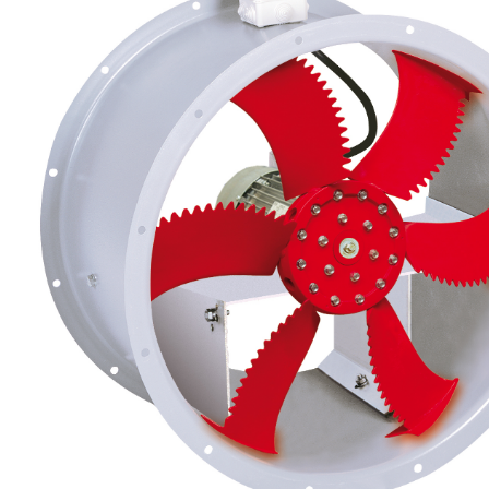
eléctr
Ligh
Elect
Equi
Comp
soluti
lighti
electr
materi
each 
and n