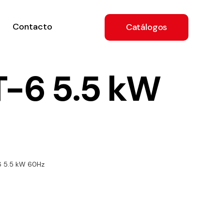
Contacto
Catálogos
-6 5.5 kW
ón
 5.5 kW 60Hz
a
e
.