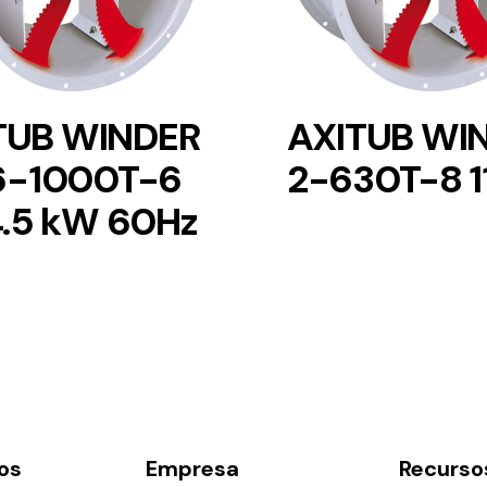
TUB WINDER
AXITUB WI
6-1000T-6
2-630T-8 1
4.5 kW 60Hz
os
Empresa
Recurso