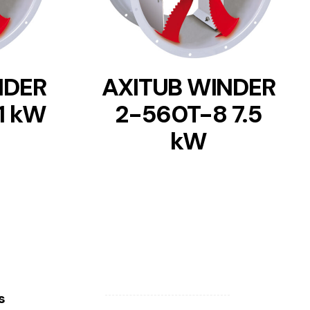
NDER
AXITUB WINDER
1 kW
2-560T-8 7.5
kW
s