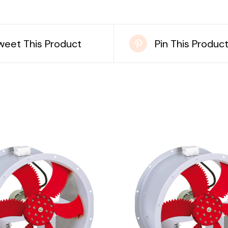
weet This Product
Pin This Produc
DETAILS
DETAILS