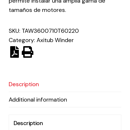
permite instalar una amplia gama de
tamaños de motores.
Solar lighting
Variety of solar solutions for all kinds of needs.
SKU:
TAW3600710T60220
Category:
Axitub Winder
Description
Additional information
Description