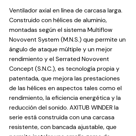
Ventilador axial en línea de carcasa larga.
Construido con hélices de aluminio,
Ventilation
montadas según el sistema Multiflow
The incorporation of Novovent into the group
meant a greater offer of ventilation products for
Novovent System (M.N.S.) que permite un
different uses
ángulo de ataque múltiple y un mejor
rendimiento y el Serrated Novovent
Concept (S.N.C.), es tecnología propia y
patentada, que mejora las prestaciones
de las hélices en aspectos tales como el
Iluminación Solar
rendimiento, la eficiencia energética y la
Variedad de soluciones solares para todo tipo
reducción del sonido. AXITUB WINDER la
de necesidades.
serie está construida con una carcasa
resistente, con bancada ajustable, que