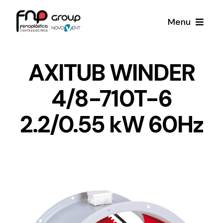
Skip
Menu
to
content
Productos
AXITUB WINDER
4/8-710T-6
Noticias
2.2/0.55 kW 60Hz
Proyectos
Iluminación y Material Eléctrico
Sobre Nosotros
Toda una gama de productos de iluminación y
material eléctrico.
Contacto