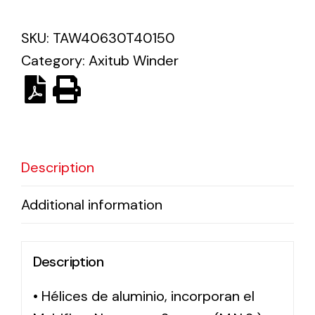
SKU:
TAW40630T40150
Solar lighting
Category:
Axitub Winder
Variety of solar solutions for all kinds of needs.
Description
Additional information
Description
• Hélices de aluminio, incorporan el