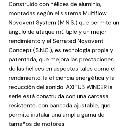
Construido con hélices de aluminio,
montadas según el sistema Multiflow
Ventilation
Novovent System (M.N.S.) que permite un
The incorporation of Novovent into the group
ángulo de ataque múltiple y un mejor
meant a greater offer of ventilation products for
rendimiento y el Serrated Novovent
different uses
Concept (S.N.C.), es tecnología propia y
patentada, que mejora las prestaciones
de las hélices en aspectos tales como el
rendimiento, la eficiencia energética y la
reducción del sonido. AXITUB WINDER la
Iluminación Solar
serie está construida con una carcasa
Variedad de soluciones solares para todo tipo
resistente, con bancada ajustable, que
de necesidades.
permite instalar una amplia gama de
tamaños de motores.