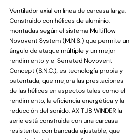
Ventilador axial en línea de carcasa larga.
Construido con hélices de aluminio,
Ventilation
montadas según el sistema Multiflow
The incorporation of Novovent into the group
meant a greater offer of ventilation products for
Novovent System (M.N.S.) que permite un
different uses
ángulo de ataque múltiple y un mejor
rendimiento y el Serrated Novovent
Concept (S.N.C.), es tecnología propia y
patentada, que mejora las prestaciones
de las hélices en aspectos tales como el
Iluminación Solar
rendimiento, la eficiencia energética y la
Variedad de soluciones solares para todo tipo
reducción del sonido. AXITUB WINDER la
de necesidades.
serie está construida con una carcasa
resistente, con bancada ajustable, que