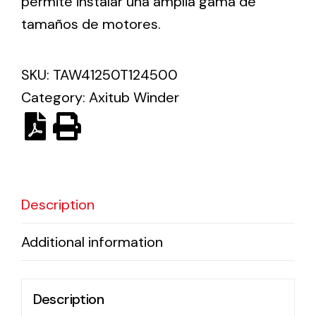
permite instalar una amplia gama de
tamaños de motores.
Solar lighting
Variety of solar solutions for all kinds of needs.
SKU:
TAW41250T124500
Category:
Axitub Winder
Description
Additional information
Description