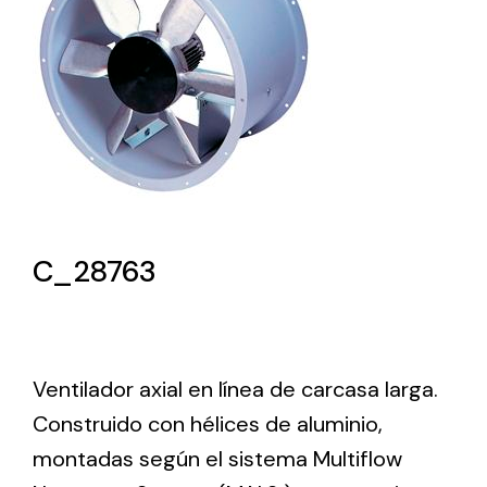
Lighting and Electrical
Equipment
Complete solutions in lighting and electrical
material for each project and need
C_28763
Ventilación
Amplia gama de ventiladores y equipos de
Ventilador axial en línea de carcasa larga.
ventilación industriales
Construido con hélices de aluminio,
montadas según el sistema Multiflow