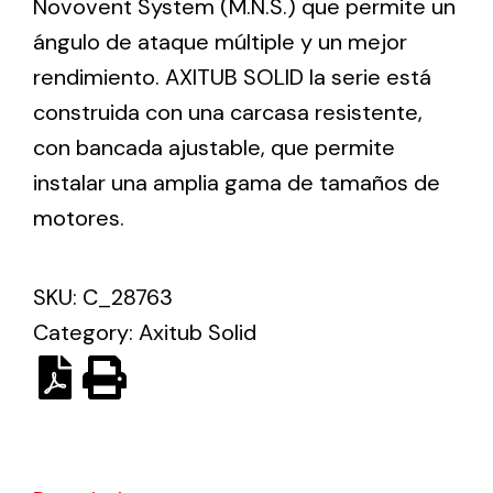
Novovent System (M.N.S.) que permite un
ángulo de ataque múltiple y un mejor
Ventilation
rendimiento. AXITUB SOLID la serie está
construida con una carcasa resistente,
The incorporation of Novovent into the group
meant a greater offer of ventilation products for
con bancada ajustable, que permite
different uses
instalar una amplia gama de tamaños de
motores.
SKU:
C_28763
Category:
Axitub Solid
Iluminación Solar
Variedad de soluciones solares para todo tipo
de necesidades.