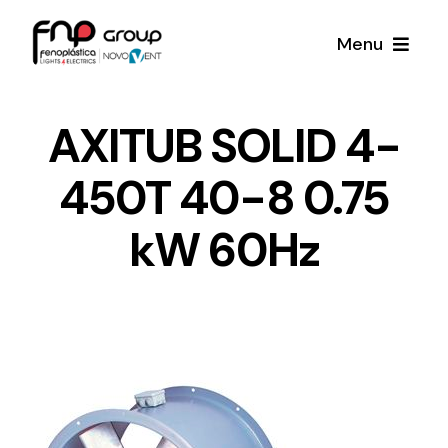
Skip
Menu
to
content
Productos
AXITUB SOLID 4-
450T 40-8 0.75
Noticias
kW 60Hz
Proyectos
Iluminación y Material Eléctrico
Sobre Nosotros
Toda una gama de productos de iluminación y
material eléctrico.
Contacto