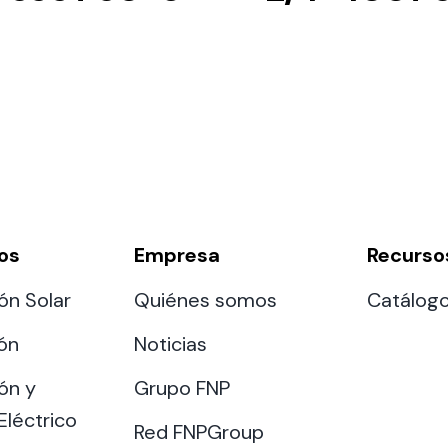
os
Empresa
Recurso
ón Solar
Quiénes somos
Catálog
ión
Noticias
ón y
Grupo FNP
Eléctrico
Red FNPGroup