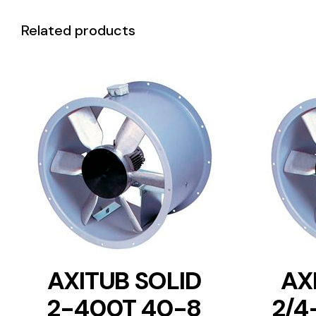
Related products
DETAILS
AXITUB SOLID
AX
2-400T 40-8
2/4