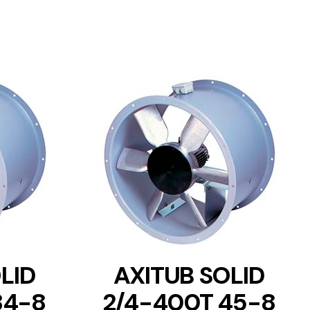
DETAILS
LID
AXITUB SOLID
34-8
2/4-400T 45-8