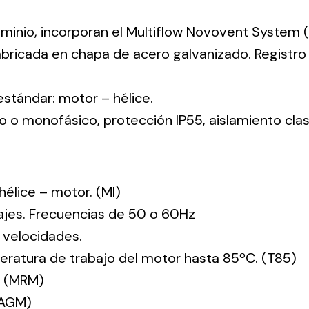
uminio, incorporan el Multiflow Novovent System (
abricada en chapa de acero galvanizado. Registr
 estándar: motor – hélice.
co o monofásico, protección IP55, aislamiento clas
: hélice – motor. (MI)
tajes. Frecuencias de 50 o 60Hz
 velocidades.
ratura de trabajo del motor hasta 85ºC. (T85)
. (MRM)
(AGM)