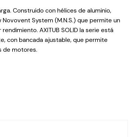
larga. Construido con hélices de aluminio,
w Novovent System (M.N.S.) que permite un
 rendimiento. AXITUB SOLID la serie está
te, con bancada ajustable, que permite
ting
s de motores.
olar
 all
ds.