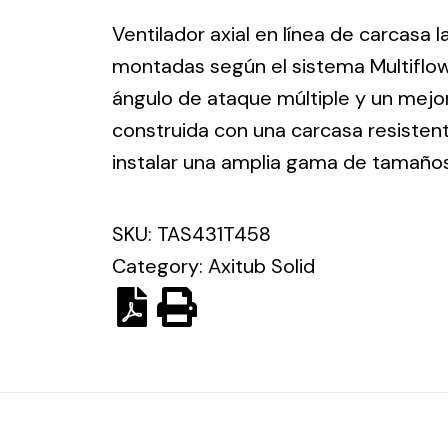
ico.
Ventilador axial en línea de carcasa 
montadas según el sistema Multiflo
Ventilation
ángulo de ataque múltiple y un mejor
construida con una carcasa resisten
The
Solar ligh
ting and
incorporation of
instalar una amplia gama de tamaño
Variety of s
rical
Novovent into
solutions for
the group
pment
SKU:
TAS431T458
kinds of nee
meant a greater
lete
Category:
Axitub Solid
offer of
ons in
ventilation
ng and
products for
ical
different uses
al for
project
eed