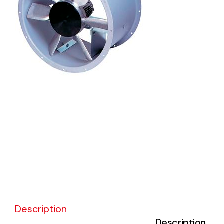
eléctr
Ligh
Elect
Equi
Comp
soluti
lighti
electr
materi
each 
Description
and n
Description