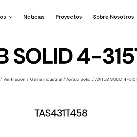
tos
Noticias
Proyectos
Sobre Nosotros
B SOLID 4-315
nación y
Ventilación
Iluminaci
/
Ventilación
/
Gama Industrial
/
Axitub Solid
/
AXITUB SOLID 4-315
rial
Amplia gama de
Solar
rico
ventiladores y
Variedad de
equipos de
una gama
soluciones
TAS431T458
ventilación
oductos de
solares par
industriales
ación y
todo tipo d
al
necesidades