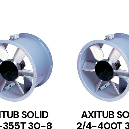
DETAILS
DETAILS
ITUB SOLID
AXITUB SO
-355T 30-8
2/4-400T 