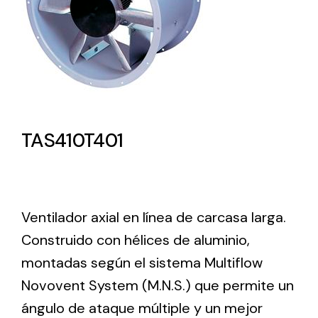
Lighting and Electrical
Equipment
Complete solutions in lighting and electrical
material for each project and need
TAS410T401
Ventilador axial en línea de carcasa larga.
Ventilación
Construido con hélices de aluminio,
Amplia gama de ventiladores y equipos de
ventilación industriales
montadas según el sistema Multiflow
Novovent System (M.N.S.) que permite un
ángulo de ataque múltiple y un mejor