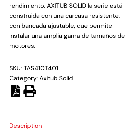
rendimiento. AXITUB SOLID la serie está
construida con una carcasa resistente,
Ventilation
con bancada ajustable, que permite
The incorporation of Novovent into the group
instalar una amplia gama de tamaños de
meant a greater offer of ventilation products for
motores.
different uses
SKU:
TAS410T401
Category:
Axitub Solid
Iluminación Solar
Variedad de soluciones solares para todo tipo
de necesidades.
Description