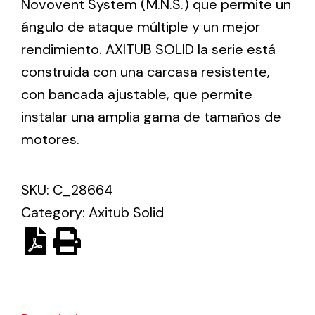
Novovent System (M.N.S.) que permite un
ángulo de ataque múltiple y un mejor
Ventilation
rendimiento. AXITUB SOLID la serie está
construida con una carcasa resistente,
The incorporation of Novovent into the group
meant a greater offer of ventilation products for
con bancada ajustable, que permite
different uses
instalar una amplia gama de tamaños de
motores.
SKU:
C_28664
Category:
Axitub Solid
Iluminación Solar
Variedad de soluciones solares para todo tipo
de necesidades.