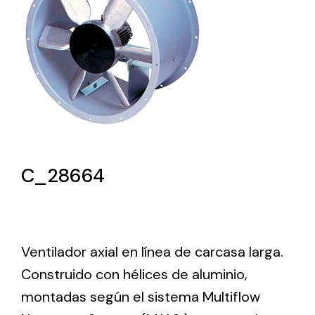
Lighting and Electrical
Equipment
Complete solutions in lighting and electrical
material for each project and need
C_28664
Ventilación
Amplia gama de ventiladores y equipos de
Ventilador axial en línea de carcasa larga.
ventilación industriales
Construido con hélices de aluminio,
montadas según el sistema Multiflow