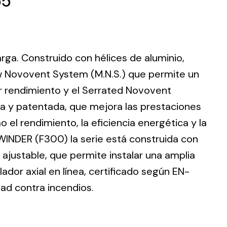
55
larga. Construido con hélices de aluminio,
ting
w Novovent System (M.N.S.) que permite un
r rendimiento y el Serrated Novovent
olar
 all
ia y patentada, que mejora las prestaciones
ds.
 el rendimiento, la eficiencia energética y la
WINDER (F300) la serie está construida con
ajustable, que permite instalar una amplia
dor axial en línea, certificado según EN-
dad contra incendios.