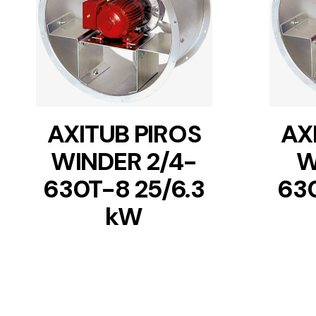
DETAILS
AXITUB PIROS
AX
WINDER 2/4-
W
630T-8 25/6.3
63
kW