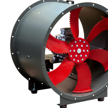
eléctr
Ligh
Elect
Equi
Comp
soluti
lighti
electr
materi
each 
and n