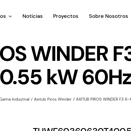
tos
Noticias
Proyectos
Sobre Nosotros
ROS WINDER F
0.55 kW 60H
nación y
Ventilación
Iluminaci
rial
Amplia gama de
Solar
rico
ventiladores y
Variedad de
Gama Industrial
/
Axitub Piros Winder
/
AXITUB PIROS WINDER F3 6
equipos de
una gama
soluciones
ventilación
oductos de
solares par
industriales
ación y
todo tipo d
al
necesidades