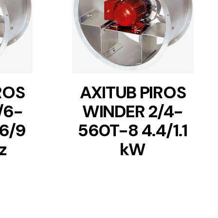
DETAILS
ROS
AXITUB PIROS
/6-
WINDER 2/4-
6/9
560T-8 4.4/1.1
z
kW