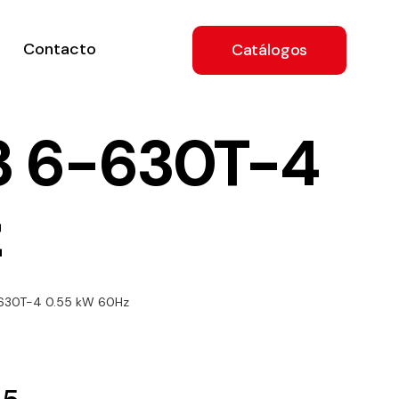
Contacto
Catálogos
3 6-630T-4
z
ón
-630T-4 0.55 kW 60Hz
a
e
.