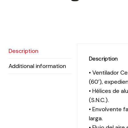
Description
Description
Additional information
• Ventilador Ce
(60′), expedi
• Hélices de a
(S.N.C.).
• Envolvente f
larga.
• Flujo del aire