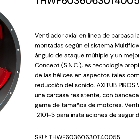
THWF60360630T400
ico.
Ventilation
Ventilador axial en línea de carcasa 
The
Solar ligh
montadas según el sistema Multiflo
ting and
incorporation of
ángulo de ataque múltiple y un mejo
Variety of s
rical
Novovent into
solutions for
Concept (S.N.C.), es tecnología prop
the group
pment
kinds of nee
meant a greater
de las hélices en aspectos tales como
lete
offer of
reducción del sonido. AXITUB PIROS 
ons in
ventilation
una carcasa resistente, con bancada 
ng and
products for
ical
gama de tamaños de motores. Ventila
different uses
al for
12101-3 para instalaciones de seguri
project
eed
SKU:
THWF60360630T40055