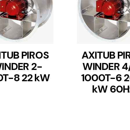
DETAILS
DETAILS
ITUB PIROS
AXITUB PI
INDER 2-
WINDER 4
0T-8 22 kW
1000T-6 2
kW 60H