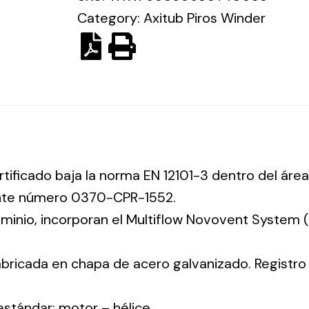
Category:
Axitub Piros Winder
rtificado baja la norma EN 12101-3 dentro del área
ente número 0370-CPR-1552.
luminio, incorporan el Multiflow Novovent System
abricada en chapa de acero galvanizado. Registr
 estándar: motor – hélice.