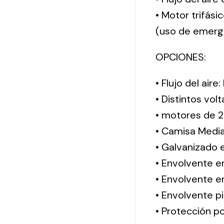
• Motor trifási
(uso de emerg
OPCIONES:
• Flujo del aire
• Distintos vol
• motores de 2
• Camisa Media
• Galvanizado 
• Envolvente e
• Envolvente en
• Envolvente pi
• Protección po