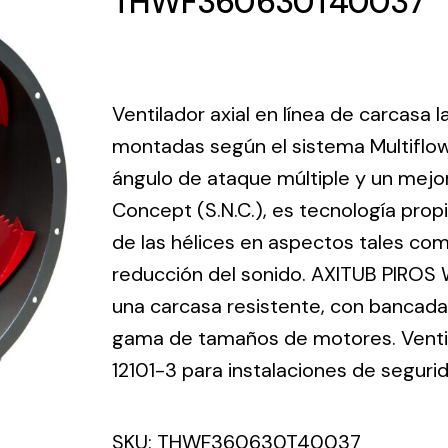
THWF360630T40037
ico.
Ventilation
Ventilador axial en línea de carcasa 
The
Solar ligh
montadas según el sistema Multiflo
ting and
incorporation of
ángulo de ataque múltiple y un mejo
Variety of s
rical
Novovent into
solutions for
Concept (S.N.C.), es tecnología prop
the group
pment
kinds of nee
meant a greater
de las hélices en aspectos tales como
lete
offer of
reducción del sonido. AXITUB PIROS 
ons in
ventilation
una carcasa resistente, con bancada 
ng and
products for
ical
gama de tamaños de motores. Ventila
different uses
al for
12101-3 para instalaciones de seguri
project
eed
SKU:
THWF360630T40037