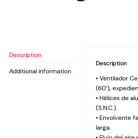
Description
Description
Additional information
• Ventilador Ce
(60′), expedi
• Hélices de a
(S.N.C.).
• Envolvente f
larga.
• Flujo del aire