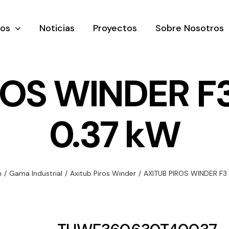
tos
Noticias
Proyectos
Sobre Nosotros
ROS WINDER F
0.37 kW
nación y
Ventilación
Iluminaci
rial
Amplia gama de
Solar
rico
ventiladores y
Variedad de
n
/
Gama Industrial
/
Axitub Piros Winder
/
AXITUB PIROS WINDER F3
equipos de
una gama
soluciones
ventilación
oductos de
solares par
industriales
ación y
todo tipo d
al
necesidades