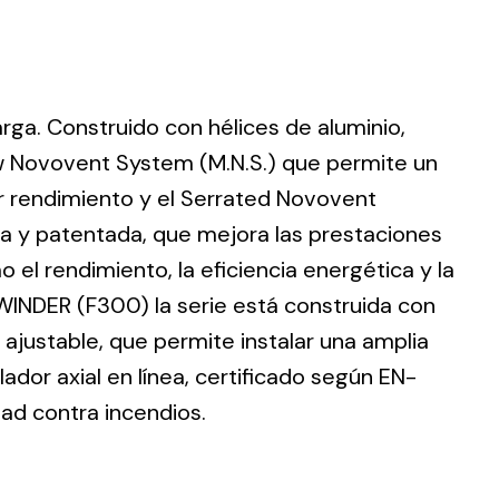
larga. Construido con hélices de aluminio,
ting
w Novovent System (M.N.S.) que permite un
r rendimiento y el Serrated Novovent
olar
 all
ia y patentada, que mejora las prestaciones
ds.
 el rendimiento, la eficiencia energética y la
WINDER (F300) la serie está construida con
ajustable, que permite instalar una amplia
dor axial en línea, certificado según EN-
dad contra incendios.