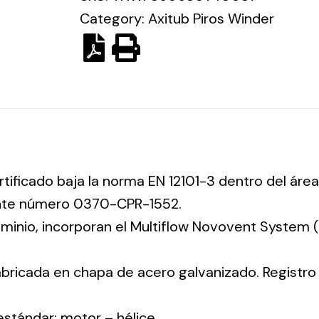
Category:
Axitub Piros Winder
rtificado baja la norma EN 12101-3 dentro del área
ente número 0370-CPR-1552.
luminio, incorporan el Multiflow Novovent System
abricada en chapa de acero galvanizado. Registr
 estándar: motor – hélice.