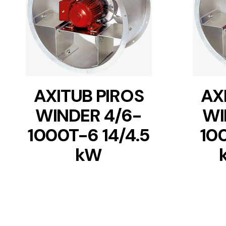
DETAILS
AXITUB PIROS
AX
WINDER 4/6-
WI
1000T-6 14/4.5
10
kW