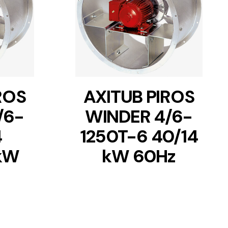
DETAILS
ROS
AXITUB PIROS
/6-
WINDER 4/6-
4
1250T-6 40/14
 kW
kW 60Hz