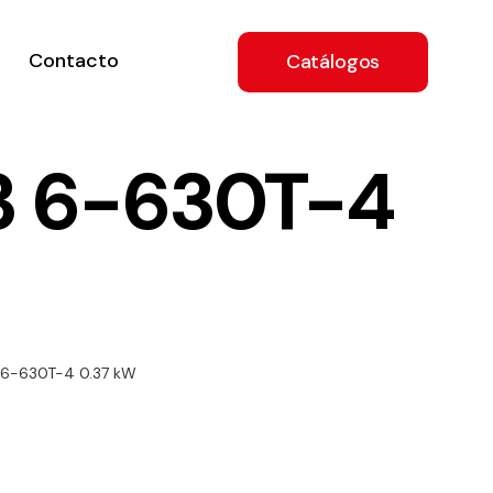
Contacto
Catálogos
3 6-630T-4
ón
 6-630T-4 0.37 kW
a
e
.