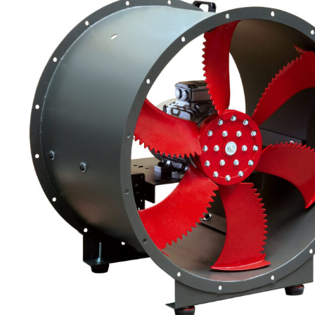
eléctr
Ligh
Elect
Equi
Comp
soluti
lighti
electr
materi
each 
and n