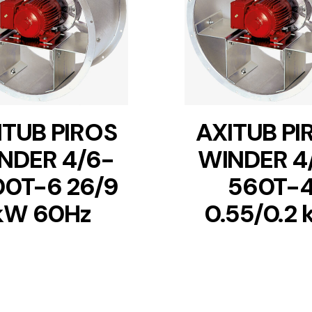
DETAILS
DETAILS
ITUB PIROS
AXITUB PI
NDER 4/6-
WINDER 4
00T-6 26/9
560T-
kW 60Hz
0.55/0.2