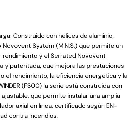
larga. Construido con hélices de aluminio,
ting
w Novovent System (M.N.S.) que permite un
r rendimiento y el Serrated Novovent
olar
 all
ia y patentada, que mejora las prestaciones
ds.
 el rendimiento, la eficiencia energética y la
WINDER (F300) la serie está construida con
ajustable, que permite instalar una amplia
dor axial en línea, certificado según EN-
dad contra incendios.