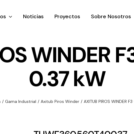
tos
Noticias
Proyectos
Sobre Nosotros
ROS WINDER F
0.37 kW
nación y
Ventilación
Iluminaci
rial
Amplia gama de
Solar
rico
ventiladores y
Variedad de
n
/
Gama Industrial
/
Axitub Piros Winder
/
AXITUB PIROS WINDER F3
equipos de
una gama
soluciones
ventilación
oductos de
solares par
industriales
ación y
todo tipo d
al
necesidades