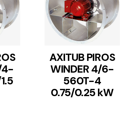
DETAILS
ROS
AXITUB PIROS
/4-
WINDER 4/6-
1.5
560T-4
0.75/0.25 kW