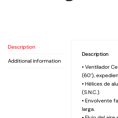
Description
Description
Additional information
• Ventilador Ce
(60′), expedi
• Hélices de a
(S.N.C.).
• Envolvente f
larga.
• Flujo del aire