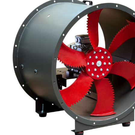
eléctr
Ligh
Elect
Equi
Comp
soluti
lighti
electr
materi
each 
and n