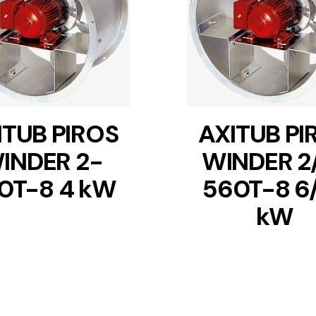
DETAILS
DETAILS
ITUB PIROS
AXITUB PI
INDER 2-
WINDER 2
0T-8 4 kW
560T-8 6/
kW