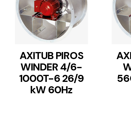
DETAILS
AXITUB PIROS
AX
WINDER 4/6-
W
1000T-6 26/9
56
kW 60Hz