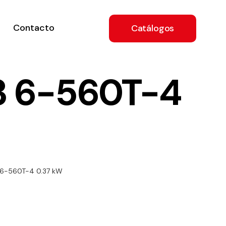
Contacto
Catálogos
3 6-560T-4
ón
 6-560T-4 0.37 kW
a
e
.