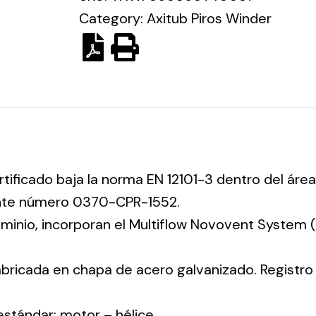
Category:
Axitub Piros Winder
rtificado baja la norma EN 12101-3 dentro del área
ente número 0370-CPR-1552.
luminio, incorporan el Multiflow Novovent System
abricada en chapa de acero galvanizado. Registr
 estándar: motor – hélice.