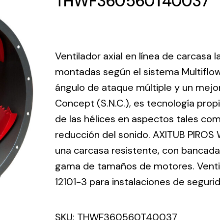
THWF360560T40037
ico.
Ventilation
Ventilador axial en línea de carcasa 
The
Solar ligh
montadas según el sistema Multiflo
ting and
incorporation of
ángulo de ataque múltiple y un mejo
Variety of s
rical
Novovent into
solutions for
Concept (S.N.C.), es tecnología prop
the group
pment
kinds of nee
meant a greater
de las hélices en aspectos tales como
lete
offer of
reducción del sonido. AXITUB PIROS 
ons in
ventilation
una carcasa resistente, con bancada 
ng and
products for
ical
gama de tamaños de motores. Ventila
different uses
al for
12101-3 para instalaciones de seguri
project
eed
SKU:
THWF360560T40037