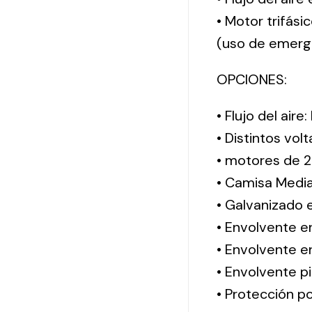
• Motor trifási
(uso de emerg
OPCIONES:
• Flujo del aire
• Distintos vol
• motores de 2
• Camisa Media
• Galvanizado 
• Envolvente e
• Envolvente en
• Envolvente pi
• Protección po