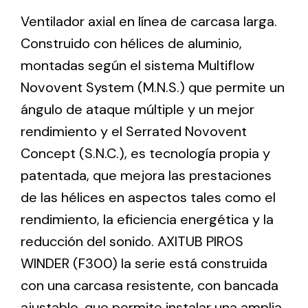
Ventilador axial en línea de carcasa larga.
Construido con hélices de aluminio,
Ventilation
montadas según el sistema Multiflow
The incorporation of Novovent into the group
meant a greater offer of ventilation products for
Novovent System (M.N.S.) que permite un
different uses
ángulo de ataque múltiple y un mejor
rendimiento y el Serrated Novovent
Concept (S.N.C.), es tecnología propia y
patentada, que mejora las prestaciones
de las hélices en aspectos tales como el
Iluminación Solar
rendimiento, la eficiencia energética y la
Variedad de soluciones solares para todo tipo
reducción del sonido. AXITUB PIROS
de necesidades.
WINDER (F300) la serie está construida
con una carcasa resistente, con bancada
ajustable, que permite instalar una amplia