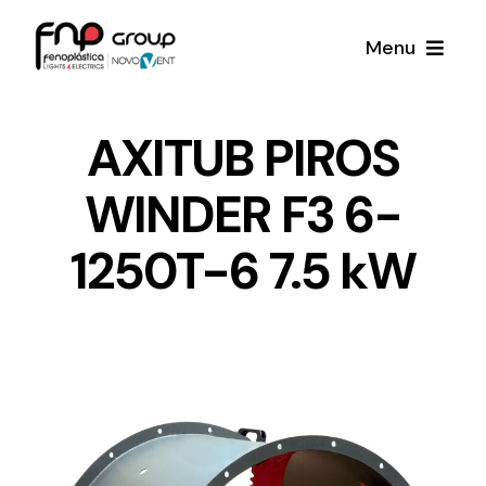
Skip
Menu
to
content
Productos
AXITUB PIROS
WINDER F3 6-
Noticias
1250T-6 7.5 kW
Proyectos
Iluminación y Material Eléctrico
Sobre Nosotros
Toda una gama de productos de iluminación y
material eléctrico.
Contacto