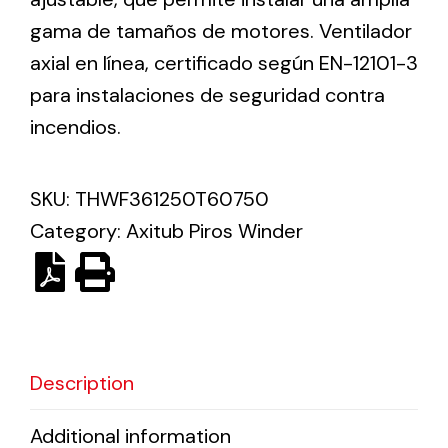
gama de tamaños de motores. Ventilador
Solar lighting
axial en línea, certificado según EN-12101-3
para instalaciones de seguridad contra
Variety of solar solutions for all kinds of needs.
incendios.
SKU:
THWF361250T60750
Category:
Axitub Piros Winder
Description
Additional information