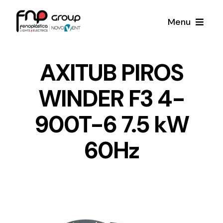
Skip
Menu
to
content
Productos
AXITUB PIROS
WINDER F3 4-
Noticias
900T-6 7.5 kW
Proyectos
60Hz
Iluminación y Material Eléctrico
Sobre Nosotros
Toda una gama de productos de iluminación y
material eléctrico.
Contacto