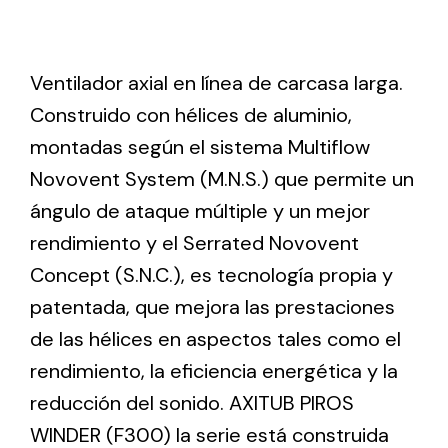
Ventilation
Ventilador axial en línea de carcasa larga.
The incorporation of Novovent into the group
Construido con hélices de aluminio,
meant a greater offer of ventilation products for
montadas según el sistema Multiflow
different uses
Novovent System (M.N.S.) que permite un
ángulo de ataque múltiple y un mejor
rendimiento y el Serrated Novovent
Concept (S.N.C.), es tecnología propia y
patentada, que mejora las prestaciones
Iluminación Solar
de las hélices en aspectos tales como el
Variedad de soluciones solares para todo tipo
de necesidades.
rendimiento, la eficiencia energética y la
reducción del sonido. AXITUB PIROS
WINDER (F300) la serie está construida