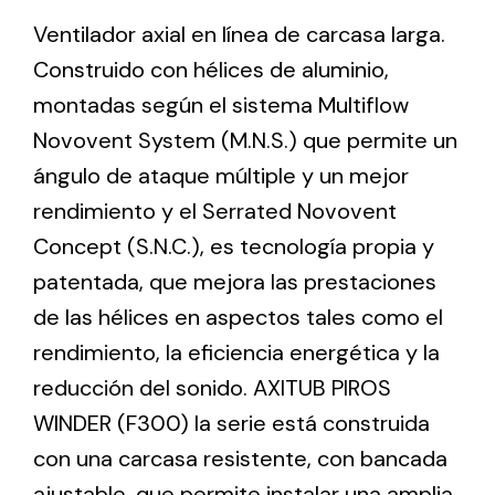
Ventilador axial en línea de carcasa larga.
Construido con hélices de aluminio,
Ventilation
montadas según el sistema Multiflow
The incorporation of Novovent into the group
meant a greater offer of ventilation products for
Novovent System (M.N.S.) que permite un
different uses
ángulo de ataque múltiple y un mejor
rendimiento y el Serrated Novovent
Concept (S.N.C.), es tecnología propia y
patentada, que mejora las prestaciones
de las hélices en aspectos tales como el
Iluminación Solar
rendimiento, la eficiencia energética y la
Variedad de soluciones solares para todo tipo
reducción del sonido. AXITUB PIROS
de necesidades.
WINDER (F300) la serie está construida
con una carcasa resistente, con bancada
ajustable, que permite instalar una amplia