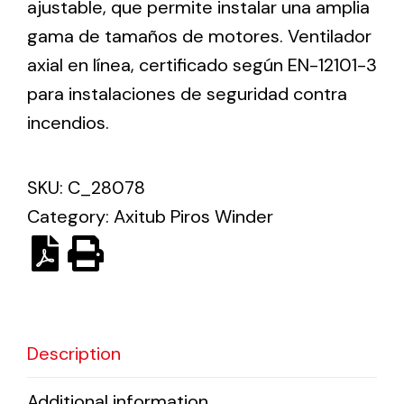
ajustable, que permite instalar una amplia
gama de tamaños de motores. Ventilador
Solar lighting
axial en línea, certificado según EN-12101-3
Variety of solar solutions for all kinds of needs.
para instalaciones de seguridad contra
incendios.
SKU:
C_28078
Category:
Axitub Piros Winder
Description
Additional information