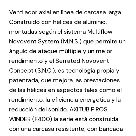
Ventilador axial en línea de carcasa larga.
Ventilation
Construido con hélices de aluminio,
montadas según el sistema Multiflow
The incorporation of Novovent into the group
meant a greater offer of ventilation products for
Novovent System (M.N.S.) que permite un
different uses
ángulo de ataque múltiple y un mejor
rendimiento y el Serrated Novovent
Concept (S.N.C.), es tecnología propia y
patentada, que mejora las prestaciones
de las hélices en aspectos tales como el
Iluminación Solar
rendimiento, la eficiencia energética y la
Variedad de soluciones solares para todo tipo
reducción del sonido. AXITUB PIROS
de necesidades.
WINDER (F400) la serie está construida
con una carcasa resistente, con bancada