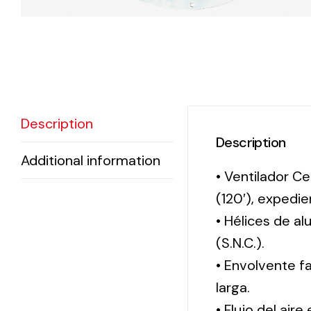
Description
Description
Additional information
• Ventilador Ce
(120′), exped
• Hélices de a
(S.N.C.).
• Envolvente f
larga.
• Flujo del aire