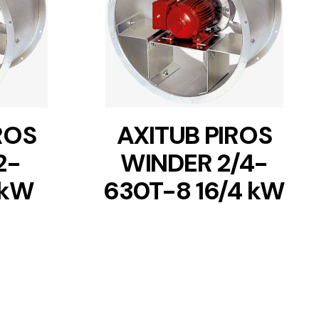
DETAILS
ROS
AXITUB PIROS
2-
WINDER 2/4-
 kW
630T-8 16/4 kW