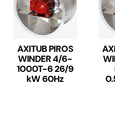
DETAILS
AXITUB PIROS
AX
WINDER 4/6-
WI
1000T-6 26/9
kW 60Hz
0.