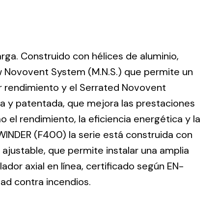
larga. Construido con hélices de aluminio,
ting
w Novovent System (M.N.S.) que permite un
r rendimiento y el Serrated Novovent
olar
 all
ia y patentada, que mejora las prestaciones
ds.
 el rendimiento, la eficiencia energética y la
WINDER (F400) la serie está construida con
ajustable, que permite instalar una amplia
dor axial en línea, certificado según EN-
dad contra incendios.