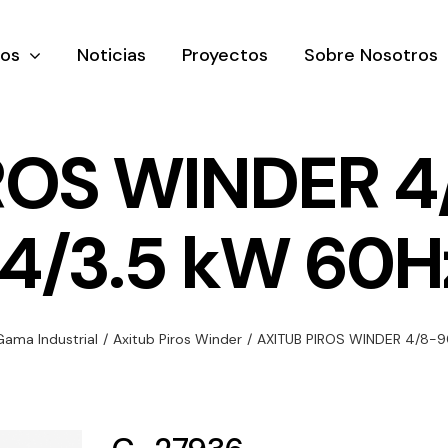
tos
Noticias
Proyectos
Sobre Nosotros
ROS WINDER 
14/3.5 kW 60H
nación y
Ventilación
Iluminaci
rial
Amplia gama de
Solar
rico
ventiladores y
Variedad de
Gama Industrial
/
Axitub Piros Winder
/
AXITUB PIROS WINDER 4/8-9
equipos de
una gama
soluciones
ventilación
oductos de
solares par
industriales
ación y
todo tipo d
al
necesidades