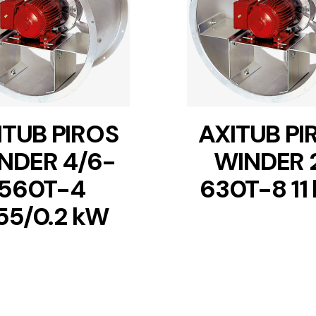
DETAILS
DETAILS
ITUB PIROS
AXITUB PI
NDER 4/6-
WINDER 
560T-4
630T-8 11
55/0.2 kW