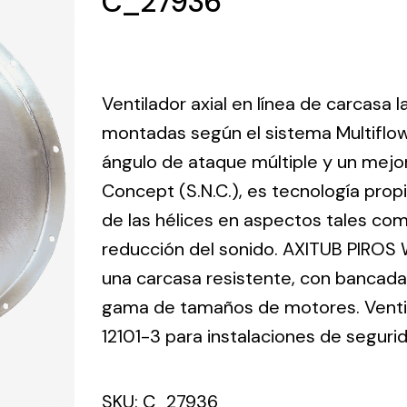
C_27936
ico.
Ventilation
Ventilador axial en línea de carcasa 
The
Solar ligh
montadas según el sistema Multiflo
ting and
incorporation of
ángulo de ataque múltiple y un mejo
Variety of s
rical
Novovent into
solutions for
Concept (S.N.C.), es tecnología prop
the group
pment
kinds of nee
meant a greater
de las hélices en aspectos tales como
lete
offer of
reducción del sonido. AXITUB PIROS 
ons in
ventilation
una carcasa resistente, con bancada 
ng and
products for
ical
gama de tamaños de motores. Ventila
different uses
al for
12101-3 para instalaciones de seguri
project
eed
SKU:
C_27936