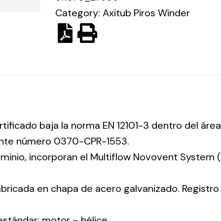
Category:
Axitub Piros Winder
rtificado baja la norma EN 12101-3 dentro del área
iente número 0370-CPR-1553.
luminio, incorporan el Multiflow Novovent System
abricada en chapa de acero galvanizado. Registr
 estándar: motor – hélice.