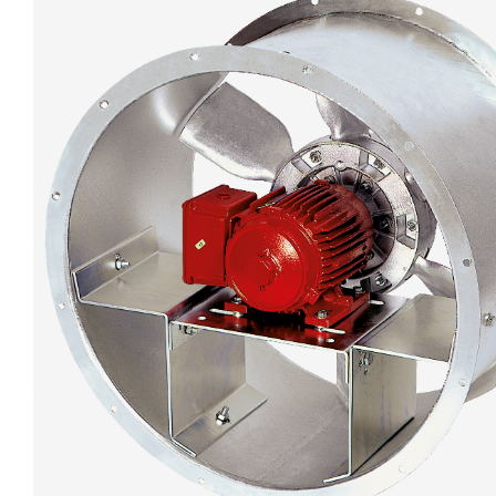
eléctr
Ligh
Elect
Equi
Comp
soluti
lighti
electr
materi
each 
and n