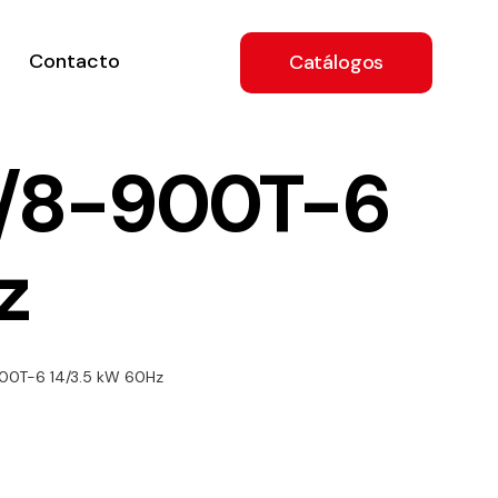
Contacto
Catálogos
4/8-900T-6
z
ón
00T-6 14/3.5 kW 60Hz
a
e
.