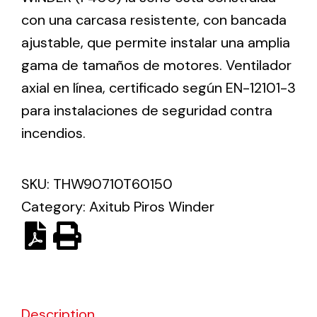
con una carcasa resistente, con bancada
ajustable, que permite instalar una amplia
Solar lighting
gama de tamaños de motores. Ventilador
Variety of solar solutions for all kinds of needs.
axial en línea, certificado según EN-12101-3
para instalaciones de seguridad contra
incendios.
SKU:
THW90710T60150
Category:
Axitub Piros Winder
Description