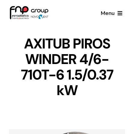
Skip
Menu
to
content
Productos
AXITUB PIROS
WINDER 4/6-
Noticias
710T-6 1.5/0.37
Proyectos
kW
Iluminación y Material Eléctrico
Sobre Nosotros
Toda una gama de productos de iluminación y
material eléctrico.
Contacto