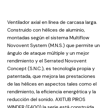
Ventilation
Ventilador axial en línea de carcasa larga.
The incorporation of Novovent into the group
Construido con hélices de aluminio,
meant a greater offer of ventilation products for
different uses
montadas según el sistema Multiflow
Novovent System (M.N.S.) que permite un
ángulo de ataque múltiple y un mejor
rendimiento y el Serrated Novovent
Concept (S.N.C.), es tecnología propia y
Iluminación Solar
patentada, que mejora las prestaciones
Variedad de soluciones solares para todo tipo
de las hélices en aspectos tales como el
de necesidades.
rendimiento, la eficiencia energética y la
reducción del sonido. AXITUB PIROS
WINDER (F400) la serie está construida