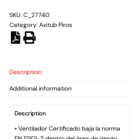
SKU:
C_27740
Solar lighting
Category:
Axitub Piros
Variety of solar solutions for all kinds of needs.
Description
Additional information
Description
• Ventilador Certificado baja la norma
EN 12101-3 dentro del área de riesgo,