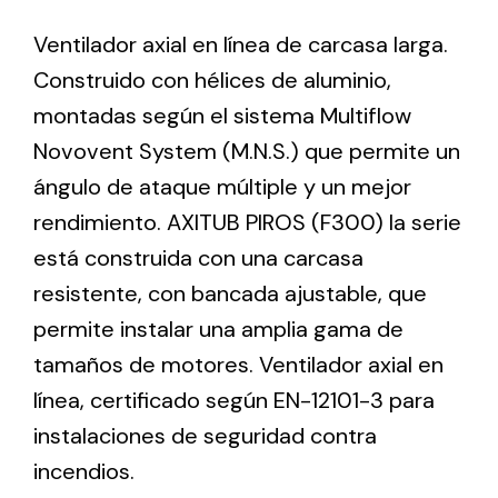
Ventilador axial en línea de carcasa larga.
Ventilation
Construido con hélices de aluminio,
montadas según el sistema Multiflow
The incorporation of Novovent into the group
meant a greater offer of ventilation products for
Novovent System (M.N.S.) que permite un
different uses
ángulo de ataque múltiple y un mejor
rendimiento. AXITUB PIROS (F300) la serie
está construida con una carcasa
resistente, con bancada ajustable, que
permite instalar una amplia gama de
Iluminación Solar
tamaños de motores. Ventilador axial en
Variedad de soluciones solares para todo tipo
línea, certificado según EN-12101-3 para
de necesidades.
instalaciones de seguridad contra
incendios.