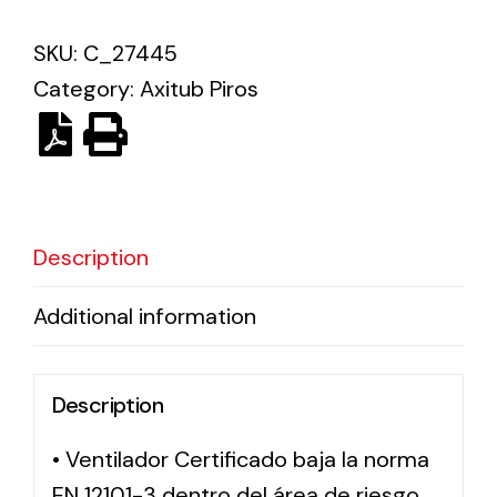
SKU:
C_27445
Solar lighting
Category:
Axitub Piros
Variety of solar solutions for all kinds of needs.
Description
Additional information
Description
• Ventilador Certificado baja la norma
EN 12101-3 dentro del área de riesgo,