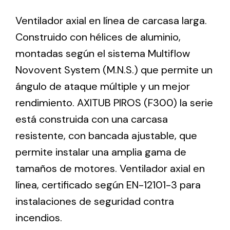
Ventilador axial en línea de carcasa larga.
Ventilation
Construido con hélices de aluminio,
montadas según el sistema Multiflow
The incorporation of Novovent into the group
meant a greater offer of ventilation products for
Novovent System (M.N.S.) que permite un
different uses
ángulo de ataque múltiple y un mejor
rendimiento. AXITUB PIROS (F300) la serie
está construida con una carcasa
resistente, con bancada ajustable, que
permite instalar una amplia gama de
Iluminación Solar
tamaños de motores. Ventilador axial en
Variedad de soluciones solares para todo tipo
línea, certificado según EN-12101-3 para
de necesidades.
instalaciones de seguridad contra
incendios.