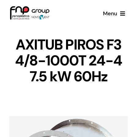
Skip
Menu
to
content
Productos
AXITUB PIROS F3
4/8-1000T 24-4
Noticias
7.5 kW 60Hz
Proyectos
Iluminación y Material Eléctrico
Sobre Nosotros
Toda una gama de productos de iluminación y
material eléctrico.
Contacto