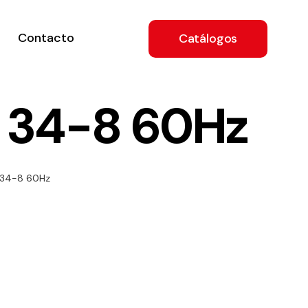
Contacto
Catálogos
 34-8 60Hz
ón
 34-8 60Hz
a
e
.