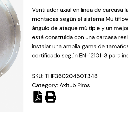
ico.
Ventilador axial en línea de carcasa 
montadas según el sistema Multiflo
Ventilation
ángulo de ataque múltiple y un mejo
está construida con una carcasa res
The
Solar ligh
ting and
incorporation of
instalar una amplia gama de tamaños 
Variety of s
rical
Novovent into
certificado según EN-12101-3 para in
solutions for
the group
pment
kinds of nee
meant a greater
lete
SKU:
THF36020450T348
offer of
ons in
ventilation
Category:
Axitub Piros
ng and
products for
ical
different uses
al for
project
eed