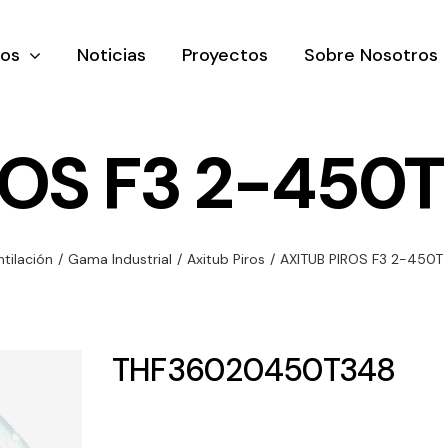
tos
Noticias
Proyectos
Sobre Nosotros
ROS F3 2-450T
nación y
Ventilación
Iluminaci
ntilación
/
Gama Industrial
/
Axitub Piros
/
AXITUB PIROS F3 2-450T
rial
Amplia gama de
Solar
rico
ventiladores y
Variedad de
equipos de
una gama
soluciones
THF36020450T348
ventilación
oductos de
solares par
industriales
ación y
todo tipo d
al
necesidades