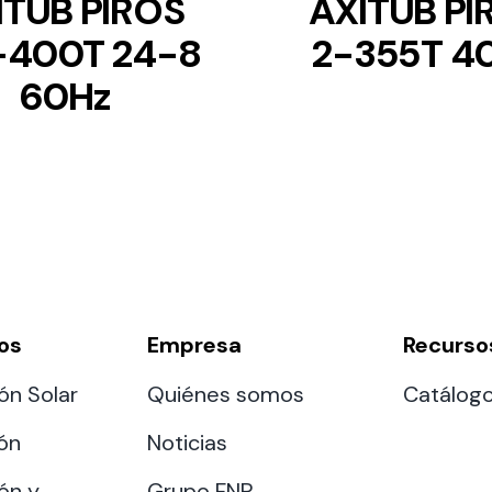
ITUB PIROS
AXITUB PI
-400T 24-8
2-355T 4
60Hz
os
Empresa
Recurso
ón Solar
Quiénes somos
Catálog
ión
Noticias
ón y
Grupo FNP