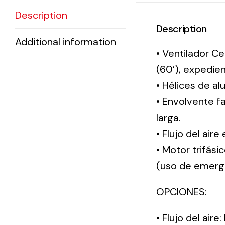
Description
Description
Additional information
• Ventilador Ce
(60′), expedi
• Hélices de al
• Envolvente f
larga.
• Flujo del aire
• Motor trifási
(uso de emerg
OPCIONES:
• Flujo del aire