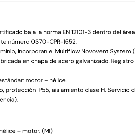
rtificado baja la norma EN 12101-3 dentro del área
ente número 0370-CPR-1552.
uminio, incorporan el Multiflow Novovent System (
abricada en chapa de acero galvanizado. Registr
 estándar: motor – hélice.
co, protección IP55, aislamiento clase H. Servicio
encia).
: hélice – motor. (MI)