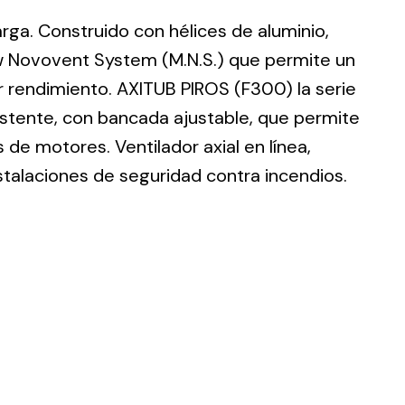
larga. Construido con hélices de aluminio,
w Novovent System (M.N.S.) que permite un
r rendimiento. AXITUB PIROS (F300) la serie
istente, con bancada ajustable, que permite
ting
de motores. Ventilador axial en línea,
olar
stalaciones de seguridad contra incendios.
 all
ds.