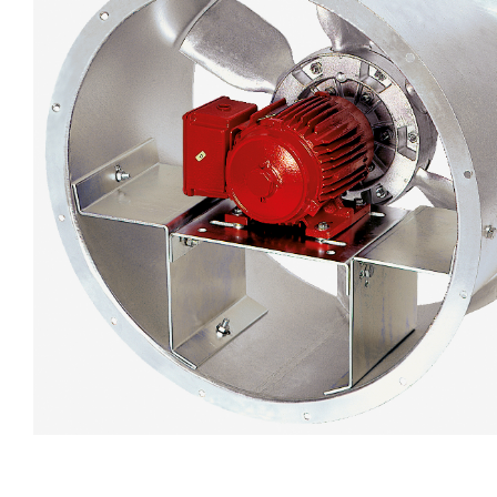
eléctr
Ligh
Elect
Equi
Comp
soluti
lighti
electr
materi
each 
and n