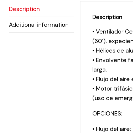
Description
Description
Additional information
• Ventilador Ce
(60′), expedi
• Hélices de al
• Envolvente f
larga.
• Flujo del aire
• Motor trifási
(uso de emerg
OPCIONES:
• Flujo del aire