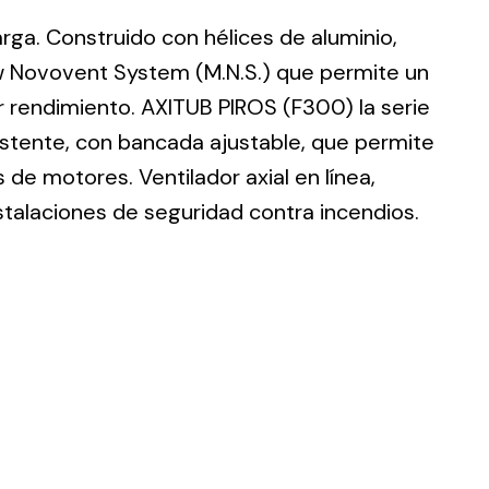
larga. Construido con hélices de aluminio,
w Novovent System (M.N.S.) que permite un
r rendimiento. AXITUB PIROS (F300) la serie
istente, con bancada ajustable, que permite
ting
de motores. Ventilador axial en línea,
olar
stalaciones de seguridad contra incendios.
 all
ds.