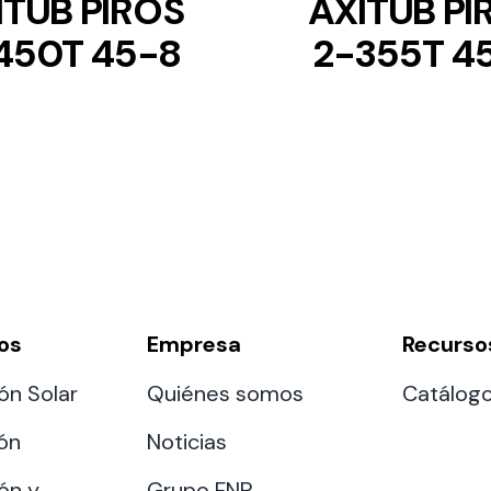
ITUB PIROS
AXITUB PI
450T 45-8
2-355T 4
os
Empresa
Recurso
ón Solar
Quiénes somos
Catálog
ión
Noticias
ón y
Grupo FNP