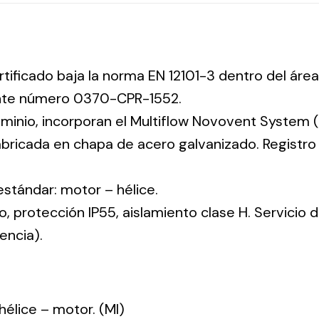
rtificado baja la norma EN 12101-3 dentro del área
ente número 0370-CPR-1552.
uminio, incorporan el Multiflow Novovent System (
abricada en chapa de acero galvanizado. Registr
 estándar: motor – hélice.
co, protección IP55, aislamiento clase H. Servicio
encia).
: hélice – motor. (MI)