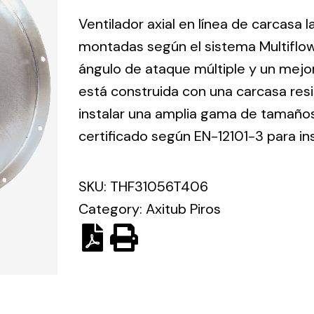
ico.
Ventilador axial en línea de carcasa 
montadas según el sistema Multiflo
Ventilation
ángulo de ataque múltiple y un mejo
está construida con una carcasa res
The
Solar ligh
ting and
incorporation of
instalar una amplia gama de tamaños 
Variety of s
rical
Novovent into
certificado según EN-12101-3 para in
solutions for
the group
pment
kinds of nee
meant a greater
lete
SKU:
THF31056T406
offer of
ons in
ventilation
Category:
Axitub Piros
ng and
products for
ical
different uses
al for
project
eed