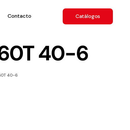
Contacto
Catálogos
560T 40-6
ón
560T 40-6
a
e
.