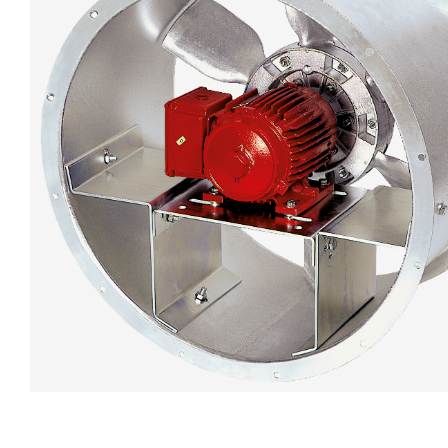
eléctr
Ligh
Elect
Equi
Comp
soluti
lighti
electr
materi
each 
and n