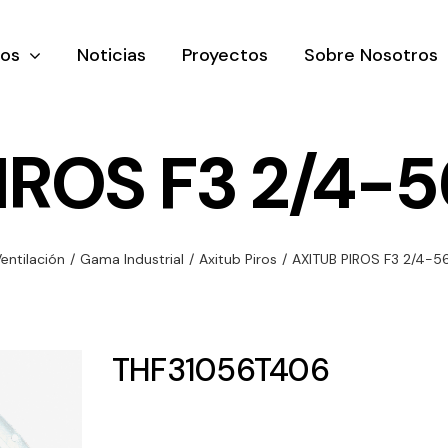
tos
Noticias
Proyectos
Sobre Nosotros
IROS F3 2/4-
nación y
Ventilación
Iluminaci
entilación
/
Gama Industrial
/
Axitub Piros
/
AXITUB PIROS F3 2/4-
rial
Amplia gama de
Solar
rico
ventiladores y
Variedad de
equipos de
una gama
soluciones
THF31056T406
ventilación
oductos de
solares par
industriales
ación y
todo tipo d
al
necesidades