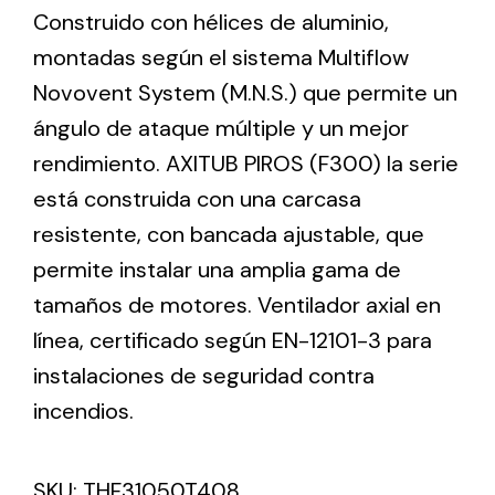
Construido con hélices de aluminio,
montadas según el sistema Multiflow
Ventilation
Novovent System (M.N.S.) que permite un
The incorporation of Novovent into the group
ángulo de ataque múltiple y un mejor
meant a greater offer of ventilation products for
rendimiento. AXITUB PIROS (F300) la serie
different uses
está construida con una carcasa
resistente, con bancada ajustable, que
permite instalar una amplia gama de
tamaños de motores. Ventilador axial en
línea, certificado según EN-12101-3 para
Iluminación Solar
instalaciones de seguridad contra
Variedad de soluciones solares para todo tipo
de necesidades.
incendios.
SKU:
THF31050T408