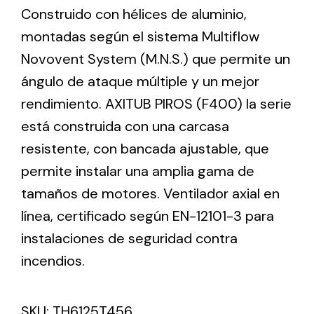
Construido con hélices de aluminio,
montadas según el sistema Multiflow
Ventilation
Novovent System (M.N.S.) que permite un
The incorporation of Novovent into the group
ángulo de ataque múltiple y un mejor
meant a greater offer of ventilation products for
rendimiento. AXITUB PIROS (F400) la serie
different uses
está construida con una carcasa
resistente, con bancada ajustable, que
permite instalar una amplia gama de
tamaños de motores. Ventilador axial en
línea, certificado según EN-12101-3 para
Iluminación Solar
instalaciones de seguridad contra
Variedad de soluciones solares para todo tipo
de necesidades.
incendios.
SKU:
TH6125T456