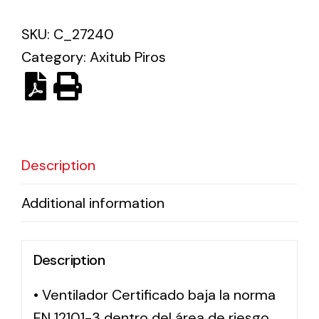
SKU:
C_27240
Solar lighting
Category:
Axitub Piros
Variety of solar solutions for all kinds of needs.
Description
Additional information
Description
• Ventilador Certificado baja la norma
EN 12101-3 dentro del área de riesgo,