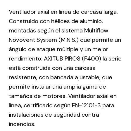
Ventilador axial en línea de carcasa larga.
Ventilation
Construido con hélices de aluminio,
montadas según el sistema Multiflow
The incorporation of Novovent into the group
meant a greater offer of ventilation products for
Novovent System (M.N.S.) que permite un
different uses
ángulo de ataque múltiple y un mejor
rendimiento. AXITUB PIROS (F400) la serie
está construida con una carcasa
resistente, con bancada ajustable, que
permite instalar una amplia gama de
Iluminación Solar
tamaños de motores. Ventilador axial en
Variedad de soluciones solares para todo tipo
línea, certificado según EN-12101-3 para
de necesidades.
instalaciones de seguridad contra
incendios.