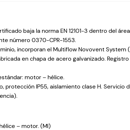
rtificado baja la norma EN 12101-3 dentro del área
iente número 0370-CPR-1553.
uminio, incorporan el Multiflow Novovent System (
abricada en chapa de acero galvanizado. Registr
 estándar: motor – hélice.
co, protección IP55, aislamiento clase H. Servicio
encia).
: hélice – motor. (MI)