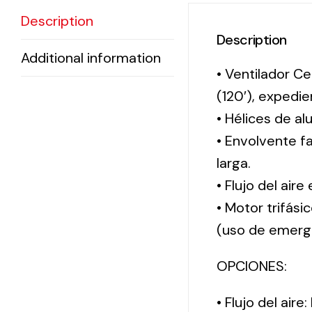
Description
Description
Additional information
• Ventilador Ce
(120′), exped
• Hélices de al
• Envolvente f
larga.
• Flujo del aire
• Motor trifási
(uso de emerg
OPCIONES:
• Flujo del aire