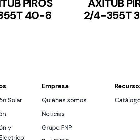
ITUB PIROS
AXITUB PI
355T 40-8
2/4-355T 
os
Empresa
Recurso
ón Solar
Quiénes somos
Catálog
ión
Noticias
ón y
Grupo FNP
Eléctrico