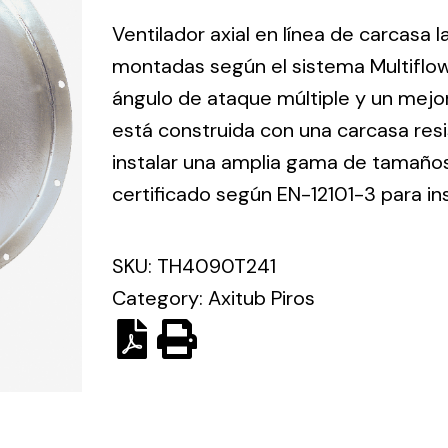
ico.
Ventilador axial en línea de carcasa 
montadas según el sistema Multiflo
Ventilation
ángulo de ataque múltiple y un mejo
está construida con una carcasa res
The
Solar ligh
ting and
incorporation of
instalar una amplia gama de tamaños 
Variety of s
rical
Novovent into
certificado según EN-12101-3 para in
solutions for
the group
pment
kinds of nee
meant a greater
lete
SKU:
TH4090T241
offer of
ons in
ventilation
Category:
Axitub Piros
ng and
products for
ical
different uses
al for
project
eed