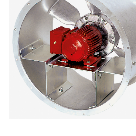
eléctr
Ligh
Elect
Equi
Comp
soluti
lighti
electr
materi
each 
and n