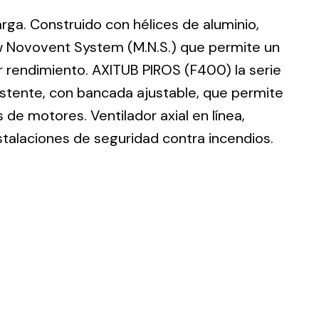
larga. Construido con hélices de aluminio,
w Novovent System (M.N.S.) que permite un
r rendimiento. AXITUB PIROS (F400) la serie
istente, con bancada ajustable, que permite
ting
de motores. Ventilador axial en línea,
olar
stalaciones de seguridad contra incendios.
 all
ds.