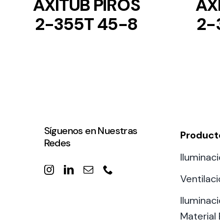
AXITUB PIROS
AX
2-355T 45-8
2-
Síguenos en Nuestras
Product
Redes
Iluminaci
Ventilac
Iluminaci
Material 