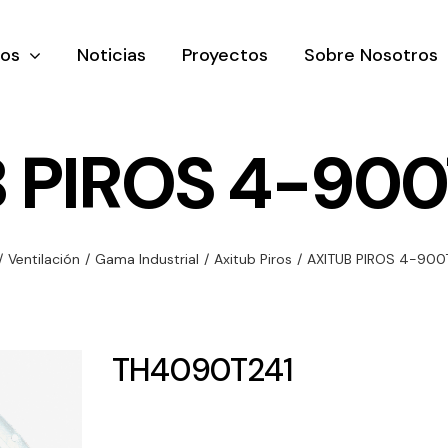
tos
Noticias
Proyectos
Sobre Nosotros
 PIROS 4-900
nación y
Ventilación
Iluminaci
/
Ventilación
/
Gama Industrial
/
Axitub Piros
/
AXITUB PIROS 4-900
rial
Amplia gama de
Solar
rico
ventiladores y
Variedad de
equipos de
una gama
soluciones
TH4090T241
ventilación
oductos de
solares par
industriales
ación y
todo tipo d
al
necesidades