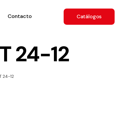
Contacto
Catálogos
T 24-12
ón
T 24-12
a
e
.