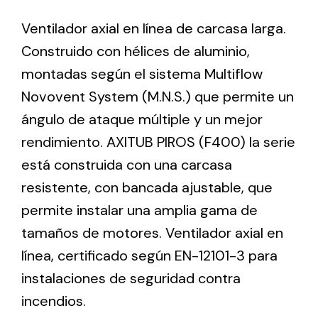
Ventilador axial en línea de carcasa larga.
Ventilation
Construido con hélices de aluminio,
montadas según el sistema Multiflow
The incorporation of Novovent into the group
meant a greater offer of ventilation products for
Novovent System (M.N.S.) que permite un
different uses
ángulo de ataque múltiple y un mejor
rendimiento. AXITUB PIROS (F400) la serie
está construida con una carcasa
resistente, con bancada ajustable, que
permite instalar una amplia gama de
Iluminación Solar
tamaños de motores. Ventilador axial en
Variedad de soluciones solares para todo tipo
línea, certificado según EN-12101-3 para
de necesidades.
instalaciones de seguridad contra
incendios.