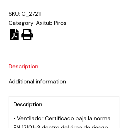
SKU:
C_27211
Solar lighting
Category:
Axitub Piros
Variety of solar solutions for all kinds of needs.
Description
Additional information
Description
• Ventilador Certificado baja la norma
EN 12101-3 dentro del área de riesgo,