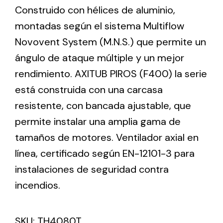
Construido con hélices de aluminio,
montadas según el sistema Multiflow
Ventilation
Novovent System (M.N.S.) que permite un
The incorporation of Novovent into the group
ángulo de ataque múltiple y un mejor
meant a greater offer of ventilation products for
rendimiento. AXITUB PIROS (F400) la serie
different uses
está construida con una carcasa
resistente, con bancada ajustable, que
permite instalar una amplia gama de
tamaños de motores. Ventilador axial en
línea, certificado según EN-12101-3 para
Iluminación Solar
instalaciones de seguridad contra
Variedad de soluciones solares para todo tipo
de necesidades.
incendios.
SKU:
TH4080T