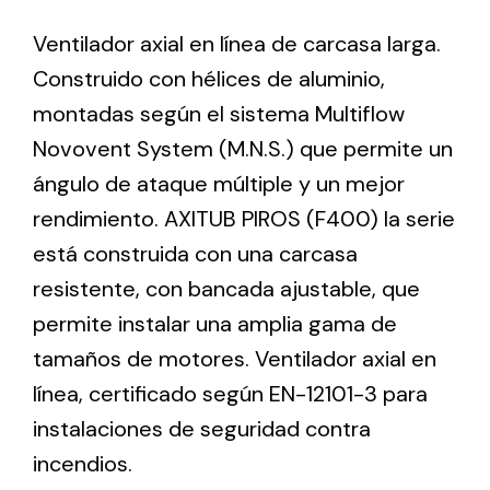
Ventilador axial en línea de carcasa larga.
Ventilation
Construido con hélices de aluminio,
montadas según el sistema Multiflow
The incorporation of Novovent into the group
meant a greater offer of ventilation products for
Novovent System (M.N.S.) que permite un
different uses
ángulo de ataque múltiple y un mejor
rendimiento. AXITUB PIROS (F400) la serie
está construida con una carcasa
resistente, con bancada ajustable, que
permite instalar una amplia gama de
Iluminación Solar
tamaños de motores. Ventilador axial en
Variedad de soluciones solares para todo tipo
línea, certificado según EN-12101-3 para
de necesidades.
instalaciones de seguridad contra
incendios.