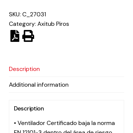
SKU:
C_27031
Solar lighting
Category:
Axitub Piros
Variety of solar solutions for all kinds of needs.
Description
Additional information
Description
• Ventilador Certificado baja la norma
EN 12101-3 dentro del área de riesgo,