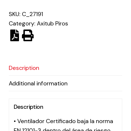
SKU:
C_27191
Solar lighting
Category:
Axitub Piros
Variety of solar solutions for all kinds of needs.
Description
Additional information
Description
• Ventilador Certificado baja la norma
EN 12101-3 dentro del área de riesgo,