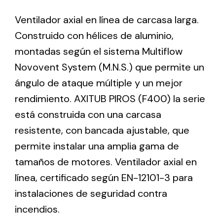
Ventilador axial en línea de carcasa larga.
Ventilation
Construido con hélices de aluminio,
montadas según el sistema Multiflow
The incorporation of Novovent into the group
meant a greater offer of ventilation products for
Novovent System (M.N.S.) que permite un
different uses
ángulo de ataque múltiple y un mejor
rendimiento. AXITUB PIROS (F400) la serie
está construida con una carcasa
resistente, con bancada ajustable, que
permite instalar una amplia gama de
Iluminación Solar
tamaños de motores. Ventilador axial en
Variedad de soluciones solares para todo tipo
línea, certificado según EN-12101-3 para
de necesidades.
instalaciones de seguridad contra
incendios.