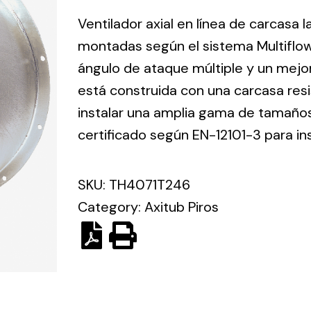
ico.
Ventilador axial en línea de carcasa 
montadas según el sistema Multiflo
Ventilation
ángulo de ataque múltiple y un mejo
está construida con una carcasa res
The
Solar ligh
ting and
incorporation of
instalar una amplia gama de tamaños 
Variety of s
rical
Novovent into
certificado según EN-12101-3 para in
solutions for
the group
pment
kinds of nee
meant a greater
lete
SKU:
TH4071T246
offer of
ons in
ventilation
Category:
Axitub Piros
ng and
products for
ical
different uses
al for
project
eed