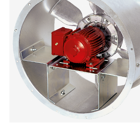
eléctr
Ligh
Elect
Equi
Comp
soluti
lighti
electr
materi
each 
and n