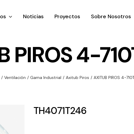
tos
Noticias
Proyectos
Sobre Nosotros
B PIROS 4-710
nación y
Ventilación
Iluminaci
/
Ventilación
/
Gama Industrial
/
Axitub Piros
/
AXITUB PIROS 4-710
rial
Amplia gama de
Solar
rico
ventiladores y
Variedad de
equipos de
una gama
soluciones
TH4071T246
ventilación
oductos de
solares par
industriales
ación y
todo tipo d
al
necesidades