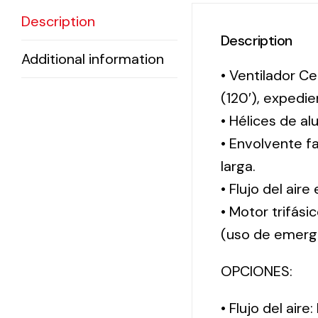
Description
Description
Additional information
• Ventilador Ce
(120′), exped
• Hélices de al
• Envolvente f
larga.
• Flujo del aire
• Motor trifási
(uso de emerg
OPCIONES:
• Flujo del aire