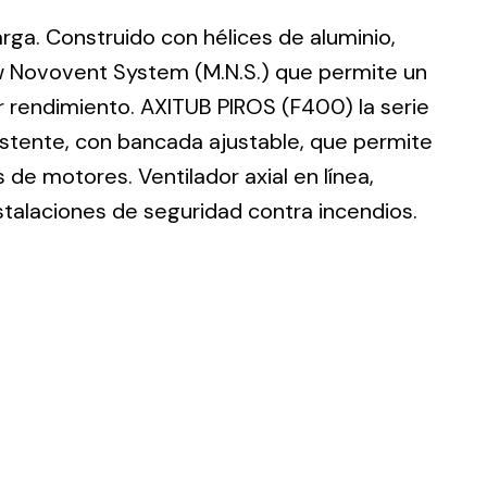
larga. Construido con hélices de aluminio,
w Novovent System (M.N.S.) que permite un
r rendimiento. AXITUB PIROS (F400) la serie
istente, con bancada ajustable, que permite
ting
de motores. Ventilador axial en línea,
olar
stalaciones de seguridad contra incendios.
 all
ds.