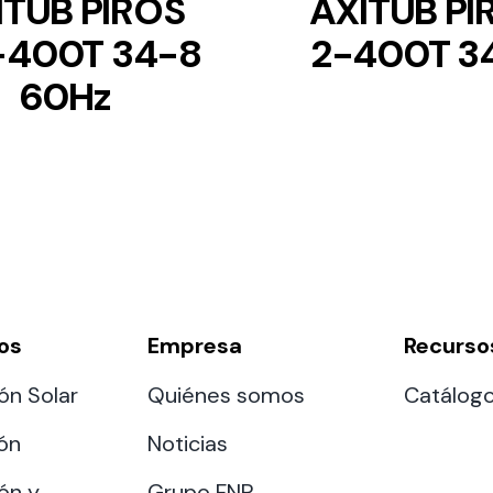
ITUB PIROS
AXITUB PI
-400T 34-8
2-400T 3
60Hz
os
Empresa
Recurso
ón Solar
Quiénes somos
Catálog
ión
Noticias
ón y
Grupo FNP