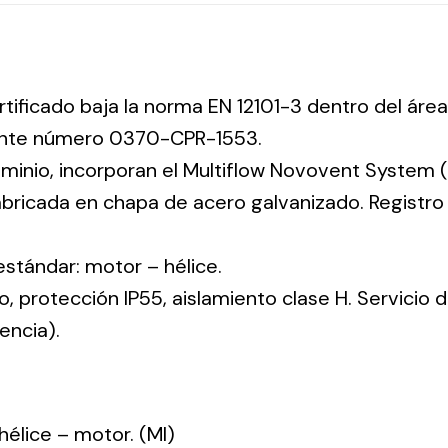
rtificado baja la norma EN 12101-3 dentro del área
iente número 0370-CPR-1553.
uminio, incorporan el Multiflow Novovent System (
abricada en chapa de acero galvanizado. Registr
 estándar: motor – hélice.
co, protección IP55, aislamiento clase H. Servicio
encia).
: hélice – motor. (MI)