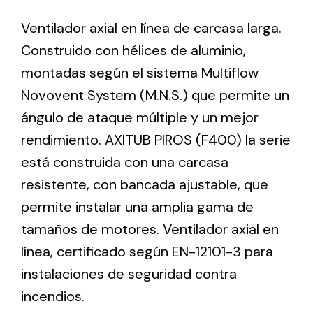
Ventilador axial en línea de carcasa larga.
Ventilation
Construido con hélices de aluminio,
montadas según el sistema Multiflow
The incorporation of Novovent into the group
meant a greater offer of ventilation products for
Novovent System (M.N.S.) que permite un
different uses
ángulo de ataque múltiple y un mejor
rendimiento. AXITUB PIROS (F400) la serie
está construida con una carcasa
resistente, con bancada ajustable, que
permite instalar una amplia gama de
Iluminación Solar
tamaños de motores. Ventilador axial en
Variedad de soluciones solares para todo tipo
línea, certificado según EN-12101-3 para
de necesidades.
instalaciones de seguridad contra
incendios.