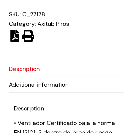
SKU:
C_27178
Solar lighting
Category:
Axitub Piros
Variety of solar solutions for all kinds of needs.
Description
Additional information
Description
• Ventilador Certificado baja la norma
EN 12101-3 dentro del área de riesgo,