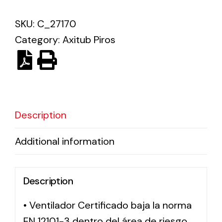
SKU:
C_27170
Solar lighting
Category:
Axitub Piros
Variety of solar solutions for all kinds of needs.
Description
Additional information
Description
• Ventilador Certificado baja la norma
EN 12101-3 dentro del área de riesgo,