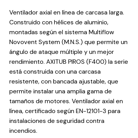
Ventilador axial en línea de carcasa larga.
Ventilation
Construido con hélices de aluminio,
montadas según el sistema Multiflow
The incorporation of Novovent into the group
meant a greater offer of ventilation products for
Novovent System (M.N.S.) que permite un
different uses
ángulo de ataque múltiple y un mejor
rendimiento. AXITUB PIROS (F400) la serie
está construida con una carcasa
resistente, con bancada ajustable, que
permite instalar una amplia gama de
Iluminación Solar
tamaños de motores. Ventilador axial en
Variedad de soluciones solares para todo tipo
línea, certificado según EN-12101-3 para
de necesidades.
instalaciones de seguridad contra
incendios.