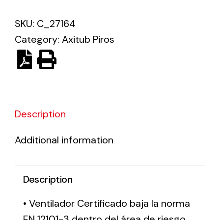
SKU:
C_27164
Solar lighting
Category:
Axitub Piros
Variety of solar solutions for all kinds of needs.
Description
Additional information
Description
• Ventilador Certificado baja la norma
EN 12101-3 dentro del área de riesgo,