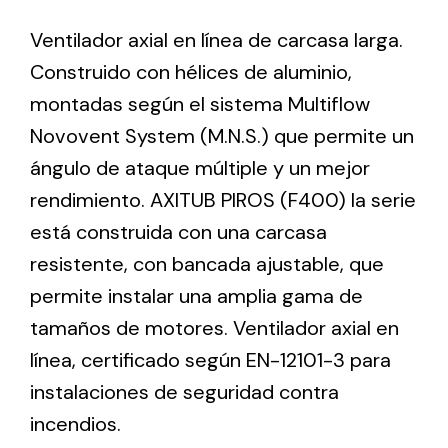
Ventilador axial en línea de carcasa larga.
Ventilation
Construido con hélices de aluminio,
montadas según el sistema Multiflow
The incorporation of Novovent into the group
meant a greater offer of ventilation products for
Novovent System (M.N.S.) que permite un
different uses
ángulo de ataque múltiple y un mejor
rendimiento. AXITUB PIROS (F400) la serie
está construida con una carcasa
resistente, con bancada ajustable, que
permite instalar una amplia gama de
Iluminación Solar
tamaños de motores. Ventilador axial en
Variedad de soluciones solares para todo tipo
línea, certificado según EN-12101-3 para
de necesidades.
instalaciones de seguridad contra
incendios.