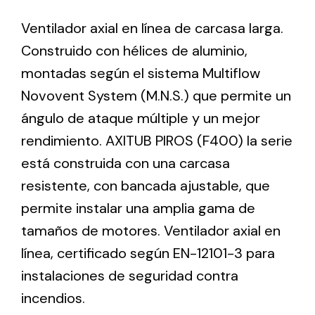
Ventilador axial en línea de carcasa larga.
Ventilation
Construido con hélices de aluminio,
montadas según el sistema Multiflow
The incorporation of Novovent into the group
meant a greater offer of ventilation products for
Novovent System (M.N.S.) que permite un
different uses
ángulo de ataque múltiple y un mejor
rendimiento. AXITUB PIROS (F400) la serie
está construida con una carcasa
resistente, con bancada ajustable, que
permite instalar una amplia gama de
Iluminación Solar
tamaños de motores. Ventilador axial en
Variedad de soluciones solares para todo tipo
línea, certificado según EN-12101-3 para
de necesidades.
instalaciones de seguridad contra
incendios.