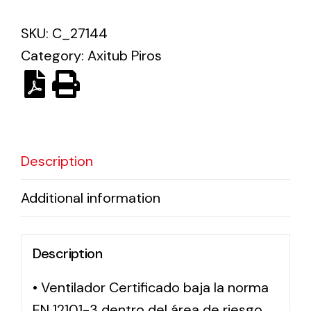
SKU:
C_27144
Solar lighting
Category:
Axitub Piros
Variety of solar solutions for all kinds of needs.
Description
Additional information
Description
• Ventilador Certificado baja la norma
EN 12101-3 dentro del área de riesgo,