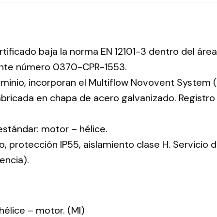
rtificado baja la norma EN 12101-3 dentro del área
iente número 0370-CPR-1553.
uminio, incorporan el Multiflow Novovent System (
abricada en chapa de acero galvanizado. Registr
 estándar: motor – hélice.
co, protección IP55, aislamiento clase H. Servicio
encia).
: hélice – motor. (MI)