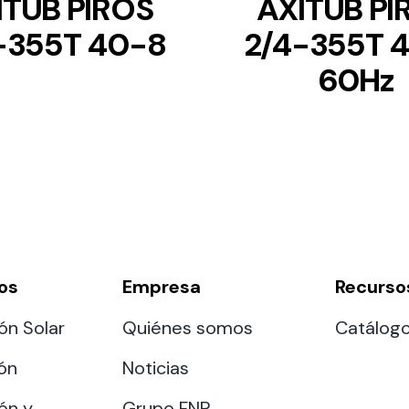
ITUB PIROS
AXITUB PI
-355T 40-8
2/4-355T 
60Hz
os
Empresa
Recurso
ón Solar
Quiénes somos
Catálog
ión
Noticias
ón y
Grupo FNP