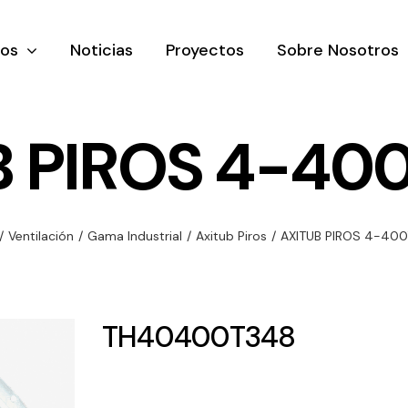
tos
Noticias
Proyectos
Sobre Nosotros
 PIROS 4-40
nación y
Ventilación
Iluminaci
/
Ventilación
/
Gama Industrial
/
Axitub Piros
/
AXITUB PIROS 4-400
rial
Amplia gama de
Solar
rico
ventiladores y
Variedad de
equipos de
una gama
soluciones
TH40400T348
ventilación
oductos de
solares par
industriales
ación y
todo tipo d
al
necesidades