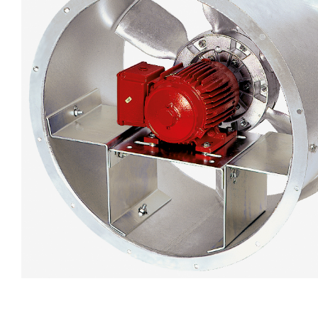
eléctr
Ligh
Elect
Equi
Comp
soluti
lighti
electr
materi
each 
and n