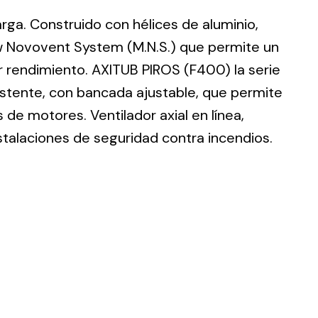
larga. Construido con hélices de aluminio,
w Novovent System (M.N.S.) que permite un
r rendimiento. AXITUB PIROS (F400) la serie
istente, con bancada ajustable, que permite
ting
de motores. Ventilador axial en línea,
olar
stalaciones de seguridad contra incendios.
 all
ds.