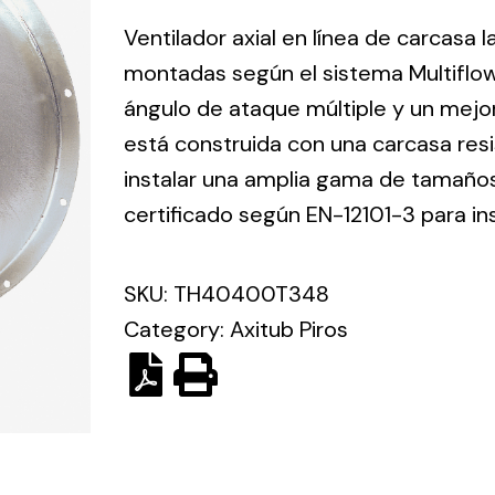
ico.
Ventilador axial en línea de carcasa 
montadas según el sistema Multiflo
Ventilation
ángulo de ataque múltiple y un mejo
está construida con una carcasa res
The
Solar ligh
ting and
incorporation of
instalar una amplia gama de tamaños 
Variety of s
rical
Novovent into
certificado según EN-12101-3 para in
solutions for
the group
pment
kinds of nee
meant a greater
lete
SKU:
TH40400T348
offer of
ons in
ventilation
Category:
Axitub Piros
ng and
products for
ical
different uses
al for
project
eed