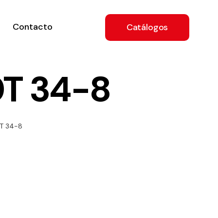
Contacto
Catálogos
0T 34-8
ón
T 34-8
a
e
.