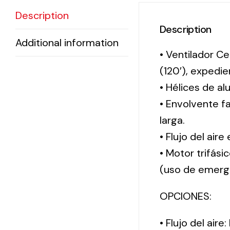
Description
Description
Additional information
• Ventilador Ce
(120′), exped
• Hélices de al
• Envolvente f
larga.
• Flujo del aire
• Motor trifási
(uso de emerg
OPCIONES:
• Flujo del aire