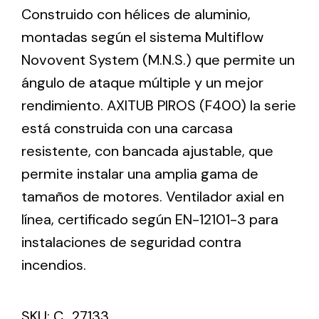
Construido con hélices de aluminio,
montadas según el sistema Multiflow
Ventilation
Novovent System (M.N.S.) que permite un
The incorporation of Novovent into the group
ángulo de ataque múltiple y un mejor
meant a greater offer of ventilation products for
rendimiento. AXITUB PIROS (F400) la serie
different uses
está construida con una carcasa
resistente, con bancada ajustable, que
permite instalar una amplia gama de
tamaños de motores. Ventilador axial en
línea, certificado según EN-12101-3 para
Iluminación Solar
instalaciones de seguridad contra
Variedad de soluciones solares para todo tipo
de necesidades.
incendios.
SKU:
C_27133