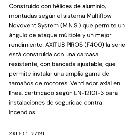
Construido con hélices de aluminio,
montadas según el sistema Multiflow
Ventilation
Novovent System (M.N.S.) que permite un
The incorporation of Novovent into the group
ángulo de ataque múltiple y un mejor
meant a greater offer of ventilation products for
rendimiento. AXITUB PIROS (F400) la serie
different uses
está construida con una carcasa
resistente, con bancada ajustable, que
permite instalar una amplia gama de
tamaños de motores. Ventilador axial en
línea, certificado según EN-12101-3 para
Iluminación Solar
instalaciones de seguridad contra
Variedad de soluciones solares para todo tipo
de necesidades.
incendios.
SKU:
C_27131