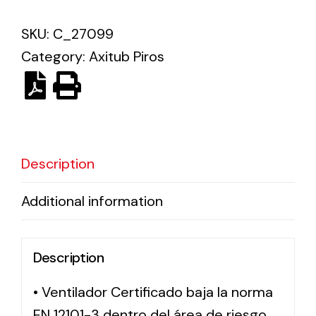
SKU:
C_27099
Solar lighting
Category:
Axitub Piros
Variety of solar solutions for all kinds of needs.
Description
Additional information
Description
• Ventilador Certificado baja la norma
EN 12101-3 dentro del área de riesgo,