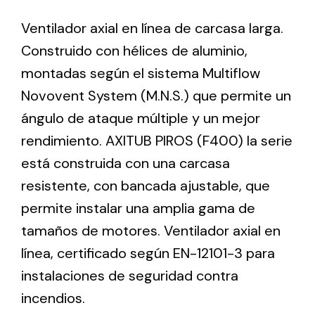
Ventilador axial en línea de carcasa larga.
Ventilation
Construido con hélices de aluminio,
montadas según el sistema Multiflow
The incorporation of Novovent into the group
meant a greater offer of ventilation products for
Novovent System (M.N.S.) que permite un
different uses
ángulo de ataque múltiple y un mejor
rendimiento. AXITUB PIROS (F400) la serie
está construida con una carcasa
resistente, con bancada ajustable, que
permite instalar una amplia gama de
Iluminación Solar
tamaños de motores. Ventilador axial en
Variedad de soluciones solares para todo tipo
línea, certificado según EN-12101-3 para
de necesidades.
instalaciones de seguridad contra
incendios.