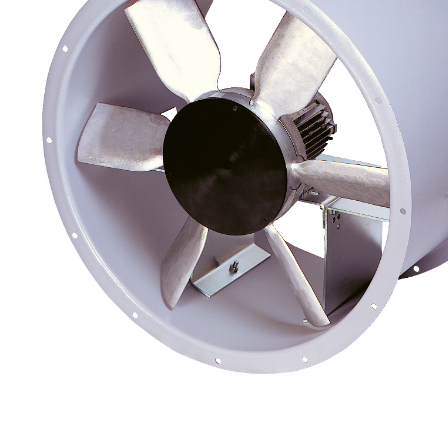
eléctr
Ligh
Elect
Equi
Comp
soluti
lighti
electr
materi
each 
and n