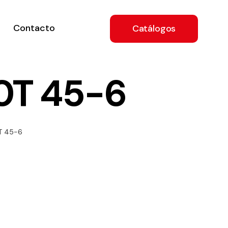
Contacto
Catálogos
0T 45-6
ón
T 45-6
a
e
.