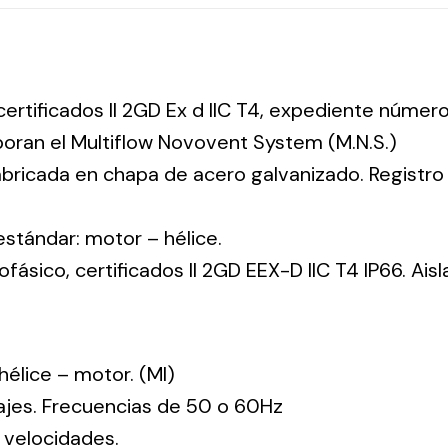
 certificados II 2GD Ex d IIC T4, expediente núm
rporan el Multiflow Novovent System (M.N.S.)
abricada en chapa de acero galvanizado. Registr
 estándar: motor – hélice.
ásico, certificados II 2GD EEX-D IIC T4 IP66. Ais
: hélice – motor. (MI)
tajes. Frecuencias de 50 o 60Hz
 velocidades.