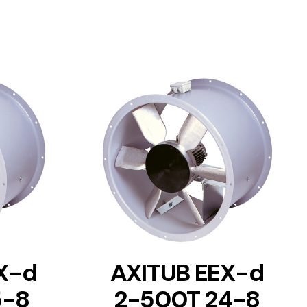
DETAILS
X-d
AXITUB EEX-d
5-8
2-500T 24-8