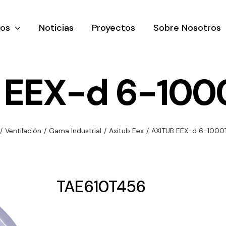
tos
Noticias
Proyectos
Sobre Nosotros
 EEX-d 6-100
nación y
Ventilación
Iluminaci
/
Ventilación
/
Gama Industrial
/
Axitub Eex
/
AXITUB EEX-d 6-1000
rial
Amplia gama de
Solar
rico
ventiladores y
Variedad de
equipos de
una gama
soluciones
TAE610T456
ventilación
oductos de
solares par
industriales
ación y
todo tipo d
al
necesidades