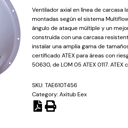
ico.
Ventilador axial en línea de carcasa 
montadas según el sistema Multiflo
Ventilation
ángulo de ataque múltiple y un mejor
construida con una carcasa resisten
The
Solar ligh
ting and
incorporation of
instalar una amplia gama de tamaños 
Variety of s
rical
Novovent into
certificado ATEX para áreas con ries
solutions for
the group
pment
50630, de LOM 05 ATEX 0117. ATEX cat
kinds of nee
meant a greater
lete
offer of
ons in
ventilation
SKU:
TAE610T456
ng and
products for
Category:
Axitub Eex
ical
different uses
al for
project
eed