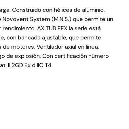
larga. Construido con hélices de aluminio,
w Novovent System (M.N.S.) que permite un
 rendimiento. AXITUB EEX la serie está
te, con bancada ajustable, que permite
ting
de motores. Ventilador axial en línea,
olar
go de explosión. Con certificación número
 all
. II 2GD Ex d IIC T4
ds.