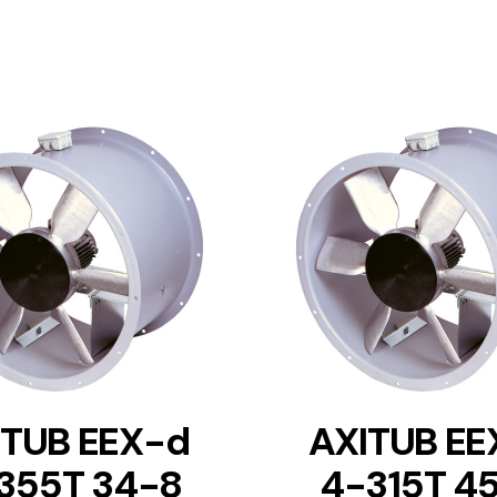
DETAILS
DETAILS
ITUB EEX-d
AXITUB EE
355T 34-8
4-315T 4