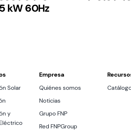
25 kW 60Hz
os
Empresa
Recurso
ón Solar
Quiénes somos
Catálog
ión
Noticias
ón y
Grupo FNP
Eléctrico
Red FNPGroup