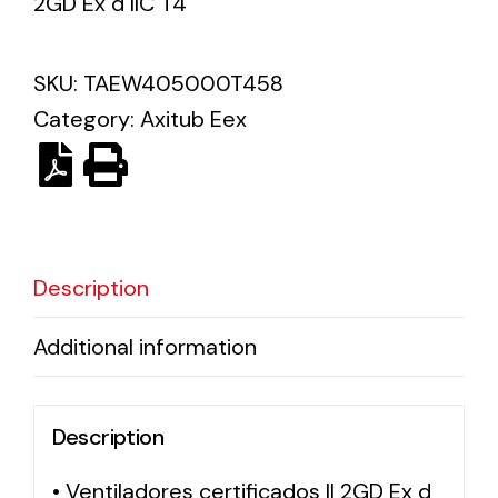
2GD Ex d IIC T4
Solar lighting
SKU:
TAEW405000T458
Variety of solar solutions for all kinds of needs.
Category:
Axitub Eex
Description
Additional information
Description
• Ventiladores certificados II 2GD Ex d