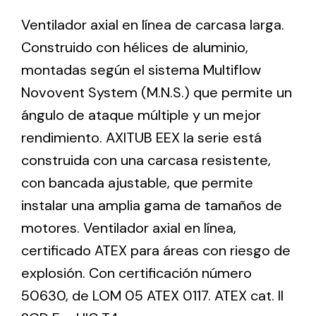
Ventilador axial en línea de carcasa larga.
Construido con hélices de aluminio,
Ventilation
montadas según el sistema Multiflow
The incorporation of Novovent into the group
meant a greater offer of ventilation products for
Novovent System (M.N.S.) que permite un
different uses
ángulo de ataque múltiple y un mejor
rendimiento. AXITUB EEX la serie está
construida con una carcasa resistente,
con bancada ajustable, que permite
instalar una amplia gama de tamaños de
Iluminación Solar
motores. Ventilador axial en línea,
Variedad de soluciones solares para todo tipo
certificado ATEX para áreas con riesgo de
de necesidades.
explosión. Con certificación número
50630, de LOM 05 ATEX 0117. ATEX cat. II