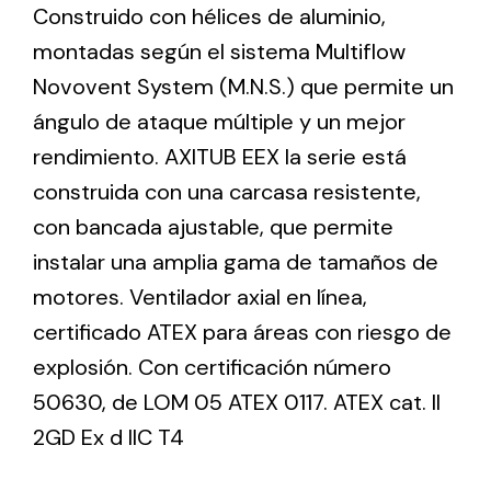
Construido con hélices de aluminio,
montadas según el sistema Multiflow
Ventilation
Novovent System (M.N.S.) que permite un
The incorporation of Novovent into the group
ángulo de ataque múltiple y un mejor
meant a greater offer of ventilation products for
rendimiento. AXITUB EEX la serie está
different uses
construida con una carcasa resistente,
con bancada ajustable, que permite
instalar una amplia gama de tamaños de
motores. Ventilador axial en línea,
certificado ATEX para áreas con riesgo de
Iluminación Solar
explosión. Con certificación número
Variedad de soluciones solares para todo tipo
50630, de LOM 05 ATEX 0117. ATEX cat. II
de necesidades.
2GD Ex d IIC T4