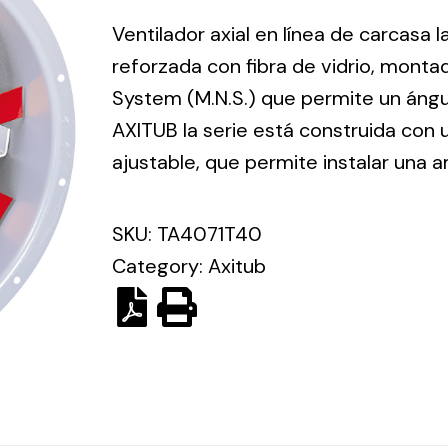
ico.
Ventilador axial en línea de carcasa 
reforzada con fibra de vidrio, mont
Ventilation
System (M.N.S.) que permite un ángu
AXITUB la serie está construida con
The
Solar ligh
ting and
incorporation of
ajustable, que permite instalar una
Variety of s
rical
Novovent into
solutions for
the group
pment
SKU:
TA4071T40
kinds of nee
meant a greater
lete
Category:
Axitub
offer of
ons in
ventilation
ng and
products for
ical
different uses
al for
project
eed