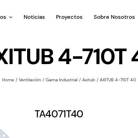
tos
Noticias
Proyectos
Sobre Nosotros
XITUB 4-710T 
nación y
Ventilación
Iluminaci
Home
/
Ventilación
/
Gama Industrial
/
Axitub
/
AXITUB 4-710T 40
rial
Amplia gama de
Solar
rico
ventiladores y
Variedad de
equipos de
una gama
soluciones
TA4071T40
ventilación
oductos de
solares par
industriales
ación y
todo tipo d
al
necesidades