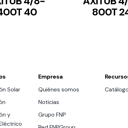
ITUB 4/8-
AXITUB 4
400T 40
800T 2
os
Empresa
Recurso
ón Solar
Quiénes somos
Catálog
ión
Noticias
ón y
Grupo FNP
Eléctrico
Red FNPGroup