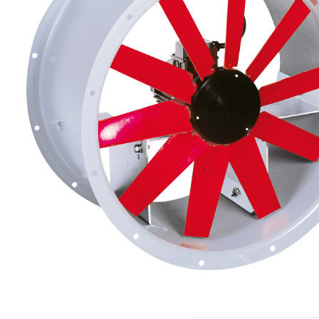
eléctr
Ligh
Elect
Equi
Comp
soluti
lighti
electr
materi
each 
and n