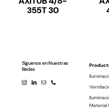
AXITUB 4/8-
AX
355T 30
Síguenos en Nuestras
Product
Redes
Iluminaci
Ventilac
Iluminaci
Material 