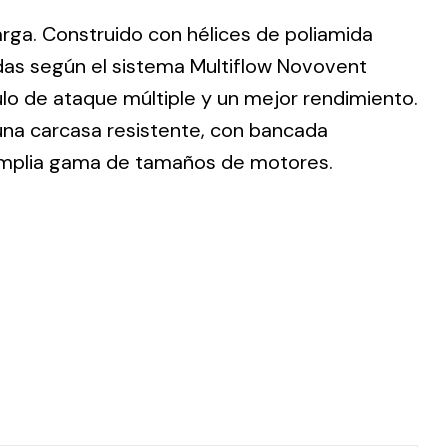
larga. Construido con hélices de poliamida
adas según el sistema Multiflow Novovent
lo de ataque múltiple y un mejor rendimiento.
 una carcasa resistente, con bancada
ting
 amplia gama de tamaños de motores.
olar
 all
ds.