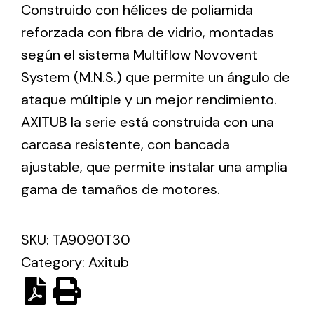
Construido con hélices de poliamida
reforzada con fibra de vidrio, montadas
Ventilation
según el sistema Multiflow Novovent
The incorporation of Novovent into the group
System (M.N.S.) que permite un ángulo de
meant a greater offer of ventilation products for
ataque múltiple y un mejor rendimiento.
different uses
AXITUB la serie está construida con una
carcasa resistente, con bancada
ajustable, que permite instalar una amplia
gama de tamaños de motores.
Iluminación Solar
SKU:
TA9090T30
Variedad de soluciones solares para todo tipo
de necesidades.
Category:
Axitub