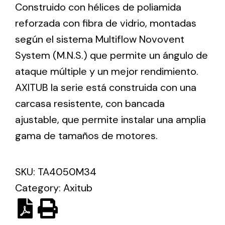
Construido con hélices de poliamida
reforzada con fibra de vidrio, montadas
Ventilation
según el sistema Multiflow Novovent
The incorporation of Novovent into the group
System (M.N.S.) que permite un ángulo de
meant a greater offer of ventilation products for
ataque múltiple y un mejor rendimiento.
different uses
AXITUB la serie está construida con una
carcasa resistente, con bancada
ajustable, que permite instalar una amplia
gama de tamaños de motores.
Iluminación Solar
SKU:
TA4050M34
Variedad de soluciones solares para todo tipo
de necesidades.
Category:
Axitub