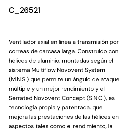
C_26521
Ventilation
The incorporation of Novovent into the group
meant a greater offer of ventilation products for
Ventilador axial en línea a transmisión por
different uses
correas de carcasa larga. Construido con
hélices de aluminio, montadas según el
sistema Multiflow Novovent System
(M.N.S.) que permite un ángulo de ataque
múltiple y un mejor rendimiento y el
Iluminación Solar
Serrated Novovent Concept (S.N.C.), es
Variedad de soluciones solares para todo tipo
tecnología propia y patentada, que
de necesidades.
mejora las prestaciones de las hélices en
aspectos tales como el rendimiento, la