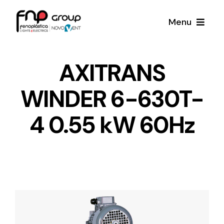
Skip
Menu
to
content
Productos
AXITRANS
WINDER 6-630T-
Noticias
4 0.55 kW 60Hz
Proyectos
Iluminación y Material Eléctrico
Sobre Nosotros
Toda una gama de productos de iluminación y
material eléctrico.
Contacto