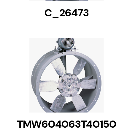
C_26473
DETAILS
TMW604063T40150