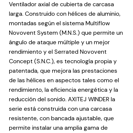
Ventilador axial de cubierta de carcasa
larga. Construido con hélices de aluminio,
Ventilation
montadas según el sistema Multiflow
The incorporation of Novovent into the group
Novovent System (M.N.S.) que permite un
meant a greater offer of ventilation products for
ángulo de ataque múltiple y un mejor
different uses
rendimiento y el Serrated Novovent
Concept (S.N.C.), es tecnología propia y
patentada, que mejora las prestaciones
de las hélices en aspectos tales como el
rendimiento, la eficiencia energética y la
Iluminación Solar
reducción del sonido. AXITEJ WINDER la
Variedad de soluciones solares para todo tipo
serie está construida con una carcasa
de necesidades.
resistente, con bancada ajustable, que
permite instalar una amplia gama de