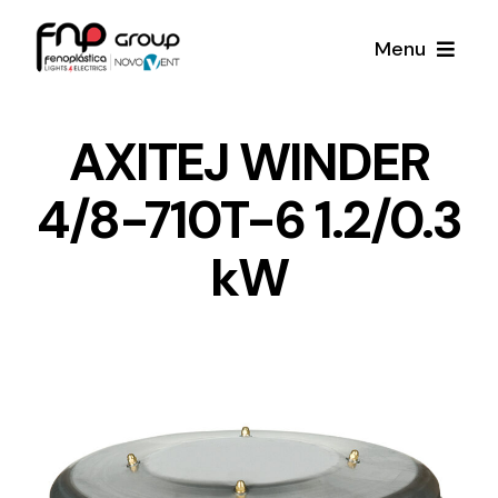
Skip
Menu
to
content
Productos
AXITEJ WINDER
4/8-710T-6 1.2/0.3
Noticias
kW
Proyectos
Iluminación y Material Eléctrico
Sobre Nosotros
Toda una gama de productos de iluminación y
material eléctrico.
Contacto