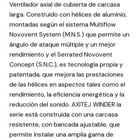
Ventilador axial de cubierta de carcasa
larga. Construido con hélices de aluminio,
Ventilation
montadas según el sistema Multiflow
The incorporation of Novovent into the group
Novovent System (M.N.S.) que permite un
meant a greater offer of ventilation products for
ángulo de ataque múltiple y un mejor
different uses
rendimiento y el Serrated Novovent
Concept (S.N.C.), es tecnología propia y
patentada, que mejora las prestaciones
de las hélices en aspectos tales como el
rendimiento, la eficiencia energética y la
Iluminación Solar
reducción del sonido. AXITEJ WINDER la
Variedad de soluciones solares para todo tipo
serie está construida con una carcasa
de necesidades.
resistente, con bancada ajustable, que
permite instalar una amplia gama de