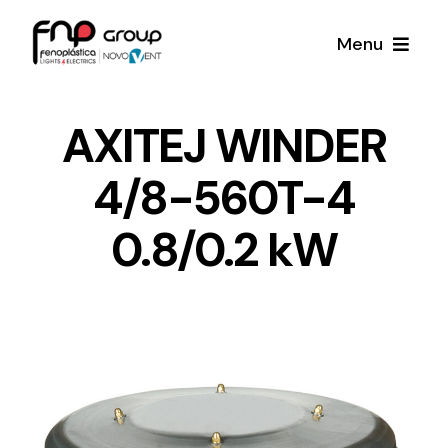
Skip
Menu
to
content
Productos
AXITEJ WINDER
4/8-560T-4
Noticias
0.8/0.2 kW
Proyectos
Iluminación y Material Eléctrico
Sobre Nosotros
Toda una gama de productos de iluminación y
material eléctrico.
Contacto