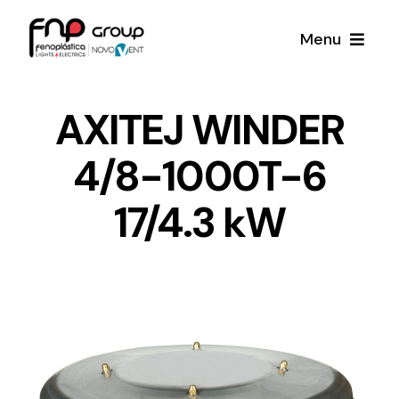
Skip
Menu
to
content
Productos
AXITEJ WINDER
4/8-1000T-6
Noticias
17/4.3 kW
Proyectos
Iluminación y Material Eléctrico
Sobre Nosotros
Toda una gama de productos de iluminación y
material eléctrico.
Contacto