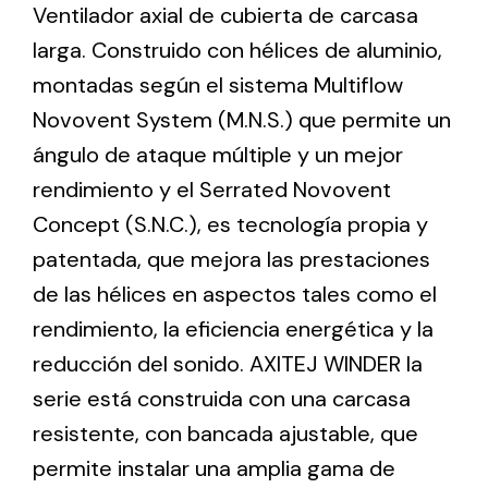
Ventilador axial de cubierta de carcasa
larga. Construido con hélices de aluminio,
Ventilation
montadas según el sistema Multiflow
The incorporation of Novovent into the group
Novovent System (M.N.S.) que permite un
meant a greater offer of ventilation products for
ángulo de ataque múltiple y un mejor
different uses
rendimiento y el Serrated Novovent
Concept (S.N.C.), es tecnología propia y
patentada, que mejora las prestaciones
de las hélices en aspectos tales como el
rendimiento, la eficiencia energética y la
Iluminación Solar
reducción del sonido. AXITEJ WINDER la
Variedad de soluciones solares para todo tipo
serie está construida con una carcasa
de necesidades.
resistente, con bancada ajustable, que
permite instalar una amplia gama de