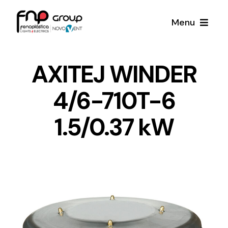
Skip
Menu
to
content
Productos
AXITEJ WINDER
4/6-710T-6
Noticias
1.5/0.37 kW
Proyectos
Iluminación y Material Eléctrico
Sobre Nosotros
Toda una gama de productos de iluminación y
material eléctrico.
Contacto