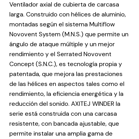
Ventilador axial de cubierta de carcasa
larga. Construido con hélices de aluminio,
Ventilation
montadas según el sistema Multiflow
The incorporation of Novovent into the group
Novovent System (M.N.S.) que permite un
meant a greater offer of ventilation products for
ángulo de ataque múltiple y un mejor
different uses
rendimiento y el Serrated Novovent
Concept (S.N.C.), es tecnología propia y
patentada, que mejora las prestaciones
de las hélices en aspectos tales como el
rendimiento, la eficiencia energética y la
Iluminación Solar
reducción del sonido. AXITEJ WINDER la
Variedad de soluciones solares para todo tipo
serie está construida con una carcasa
de necesidades.
resistente, con bancada ajustable, que
permite instalar una amplia gama de